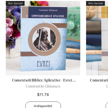
Stoc Epuizat
Stoc Epuizat
Comentarii Biblice Aplicative - Evrei -
Comentarii 
Constantin Ghioanca
C
Constantin Ghioanca
$11.76
Indisponibil