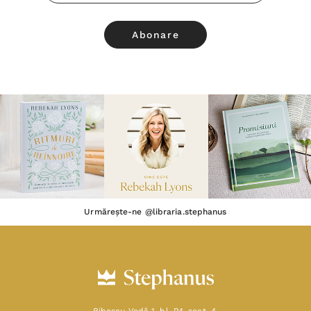
Email
Urmărește-ne @libraria.stephanus
Bibescu Vodă 1, bl. P4, sect. 4,