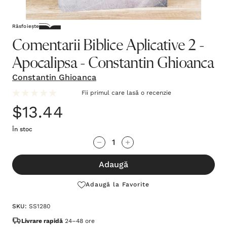
Răsfoiește
Comentarii Biblice Aplicative 2 -
Apocalipsa - Constantin Ghioanca
Constantin Ghioanca
Fii primul care lasă o recenzie
$13.44
În stoc
Grăbește-
Cantitate scăzută:
Cantitate Crescută:
te!
Adaugă
Stocul
curent
Adaugă la Favorite
este:
SKU:
SS1280
Livrare rapidă
24–48 ore