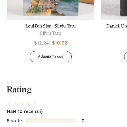
Leul Din Sion - Silviu Tatu
Daniel. Un
Silviu Tatu
$12.24
$10.92
Adaugă în coș
Rating
NaN
(0 recenzii)
5 stele
0