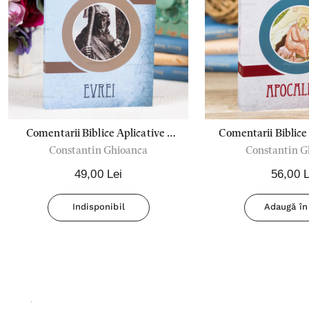
Comentarii Biblice Aplicative -
Comentarii Biblice 
Constantin Ghioanca
Constantin G
Evrei - Constantin Ghioanca
Apocalipsa - Const
49,00 Lei
56,00 L
Indisponibil
Adaugă în
.