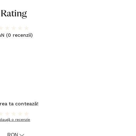
Rating
aN
(0 recenzii)
rea ta contează!
daugă o recenzie
RON