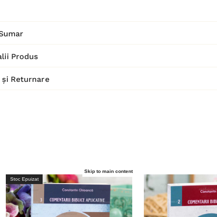
Sumar
lii Produs
 și Returnare
Skip to main content
Stoc Epuizat