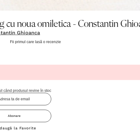
alog cu noua omiletica - Constantin Ghi
tantin Ghioanca
Fii primul care lasă o recenzie
l când produsul revine în stoc
Abonare
daugă la Favorite