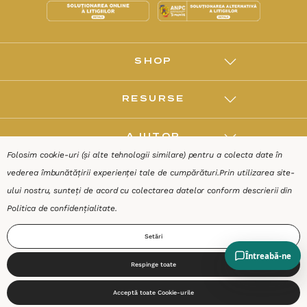
SHOP
RESURSE
AJUTOR
Folosim cookie-uri (și alte tehnologii similare) pentru a colecta date în
vederea îmbunătățirii experienței tale de cumpărături.
Prin utilizarea site-
DESPRE
ului nostru, sunteți de acord cu colectarea datelor conform descrierii din
Politica de confidențialitate
.
Termeni & Condiții
Confidențialitate
Date de identificare
Setări
Respinge toate
0
Acceptă toate Cookie-urile
Start
Produse
Coș
Caută
Cont