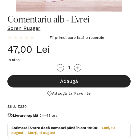
Comentariu alb - Evrei
Soren Ruager
Fii primul care lasă o recenzie
47,00 Lei
În stoc
Grăbește-
Cantitate scăzută:
Cantitate Crescută:
te!
Adaugă
Stocul
curent
Adaugă la Favorite
este:
SKU:
E330
Livrare rapidă
24–48 ore
Estimare livrare dacă comanzi până în ora 14:00:
Luni, 10
august – Marți, 11 august