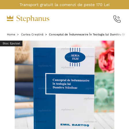
Transport gratuit la comenzi de peste 170 Lei
Home
Cartea Creștină
Conceptul de Îndumnezeire În Teologia lui Dumitru Stan
Stoc Epuizat