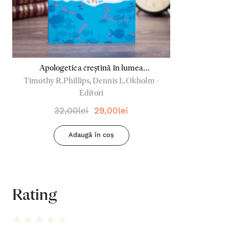
Apologetica creștină în lumea
Timothy R.Phillips, Dennis L.Okholm -
postmodernă
Editori
32,00lei
29,00lei
Adaugă în coș
Rating