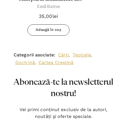
Emil Bartos
Teologia lui Dumitru Staniloae - Emil
Bartos
35,00lei
Adaugă în coș
Categorii asociate:
Cărți
Teologie
,
,
Doctrină
Cartea Creștină
,
Abonează-te la newsletterul
nostru!
Vei primi conținut exclusiv de la autori,
noutăți şi oferte speciale.