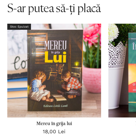
S-ar putea să-ți placă
Stoc Epuizat
Mereu în grija lui
18,00 Lei