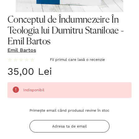
Conceptul de Îndumnezeire În
Teologia lui Dumitru Staniloae -
Emil Bartos
Emil Bartos
Fii primul care lasă o recenzie
35,00 Lei
Indisponibil
Grăbește-
Primește email când produsul revine în stoc
te!
Stocul
curent
este: