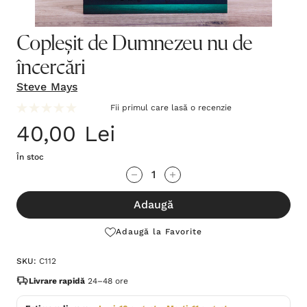
Copleșit de Dumnezeu nu de
încercări
Steve Mays
Fii primul care lasă o recenzie
40,00 Lei
În stoc
Grăbește-
Cantitate scăzută:
Cantitate Crescută:
te!
Adaugă
Stocul
curent
Adaugă la Favorite
este:
SKU:
C112
Livrare rapidă
24–48 ore