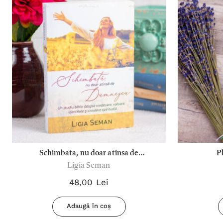
Schimbata, nu doar atinsa de
P
Ligia Seman
Dumnezeu - Ligia Seman
48,00 Lei
Adaugă în coș