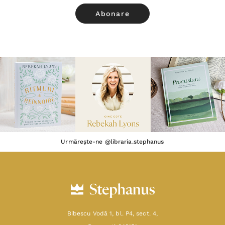
Urmărește-ne @libraria.stephanus
Bibescu Vodă 1, bl. P4, sect. 4,