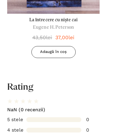
La întrecere cu niște cai
Eugene H. Peterson
43,50lei
37,00lei
Adaugă în coș
Rating
NaN
(0 recenzii)
5 stele
0
4 stele
0