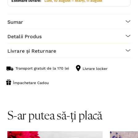
Estimare livrare:
Luni, 10 august – Marți, 11 august
Sumar
Detalii Produs
Livrare și Returnare
Transport gratuit de la 170 lei
Livrare locker
Împachetare Cadou
S-ar putea să-ți placă