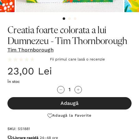
Creatia foarte colorata a lui
Dumnezeu - Tim Thornborough
Tim Thornborough
Fii primul care lasă o recenzie
23,00 Lei
În stoc
Grăbește-
Cantitate scăzută:
Cantitate Crescută:
te!
Adaugă
Stocul
curent
Adaugă la Favorite
este:
SKU:
SS1881
Livrare rapidă
24–48 ore