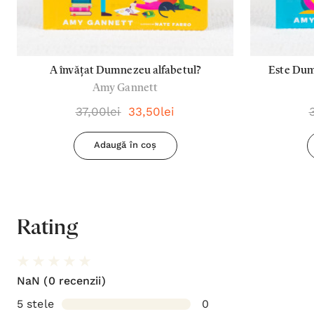
A învățat Dumnezeu alfabetul?
Este Dum
Amy Gannett
37,00lei
33,50lei
Adaugă în coș
Rating
NaN
(0 recenzii)
5 stele
0