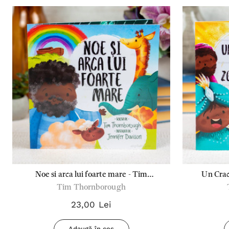
Noe si arca lui foarte mare - Tim
Un Crac
Tim Thornborough
Thornborough
23,00 Lei
Adaugă în coș