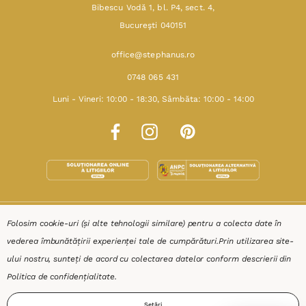
Bibescu Vodă 1, bl. P4, sect. 4,
Bucureşti 040151
office@stephanus.ro
0748 065 431
Luni - Vineri: 10:00 - 18:30, Sâmbăta: 10:00 - 14:00
SHOP
Folosim cookie-uri (și alte tehnologii similare) pentru a colecta date în
vederea îmbunătățirii experienței tale de cumpărături.
Prin utilizarea site-
RESURSE
ului nostru, sunteți de acord cu colectarea datelor conform descrierii din
Politica de confidențialitate
.
AJUTOR
Setări