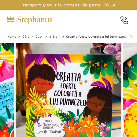
Transport gratuit la comenzi de peste 170 Lei
Home
Cărți
Copii
3-5 ani
Creatia foarte colorata a lui Dumnezeu - Tim