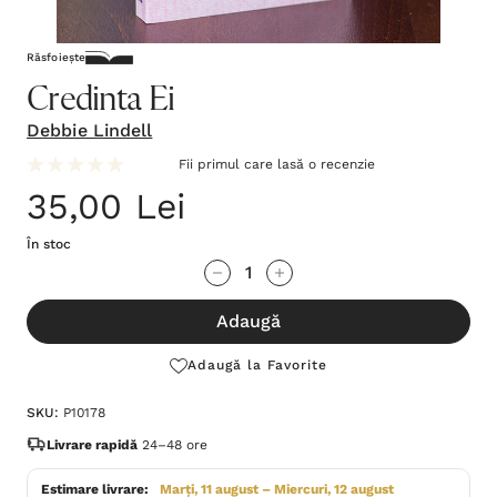
Răsfoiește
Credinta Ei
Debbie Lindell
Fii primul care lasă o recenzie
35,00 Lei
În stoc
Grăbește-
Cantitate scăzută:
Cantitate Crescută:
te!
Adaugă
Stocul
curent
Adaugă la Favorite
este:
SKU:
P10178
Livrare rapidă
24–48 ore
Estimare livrare:
Marți, 11 august – Miercuri, 12 august