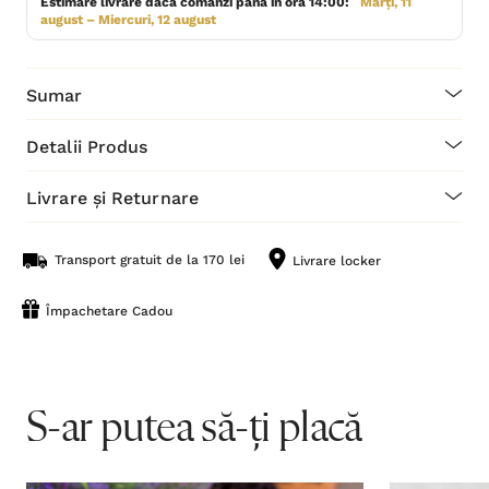
Estimare livrare dacă comanzi până în ora 14:00:
Marți, 11
august – Miercuri, 12 august
Sumar
Detalii Produs
Livrare și Returnare
Transport gratuit de la 170 lei
Livrare locker
Împachetare Cadou
S-ar putea să-ți placă