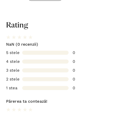
Rating
NaN
(0 recenzii)
5 stele
0
4 stele
0
3 stele
0
2 stele
0
1 stea
0
Părerea ta contează!