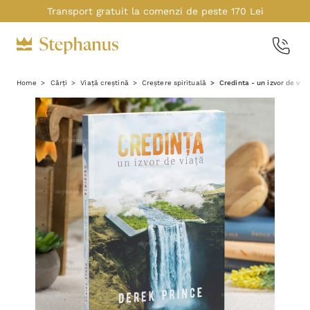
Transport gratuit la comenzi de peste 170 Lei
Home
Cărți
Viață creștină
Creștere spirituală
Credinta - un izvor de via