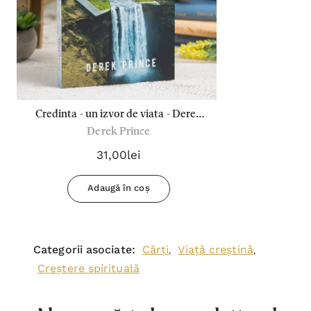
Credinta - un izvor de viata - Derek
Derek Prince
Prince
31,00lei
Adaugă în coș
Categorii asociate:
Cărți
Viață creștină
,
,
Creștere spirituală