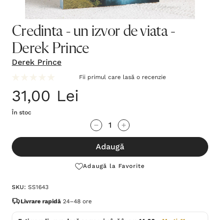
Credinta - un izvor de viata -
Derek Prince
Derek Prince
Fii primul care lasă o recenzie
31,00 Lei
În stoc
Grăbește-
Cantitate scăzută:
Cantitate Crescută:
te!
Adaugă
Stocul
curent
Adaugă la Favorite
este:
SKU:
SS1643
Livrare rapidă
24–48 ore