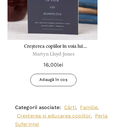
Creșterea copiilor în voia lui
Martyn Lloyd-Jones
Dumnezeu
16,00lei
Adaugă în coș
Categorii asociate:
Cărți
Familie
,
,
Creșterea și educarea copiilor
Perla
,
Suferinței