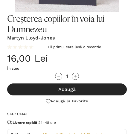
Creșterea copiilor în voia lui
Dumnezeu
Martyn Lloyd-Jones
Fii primul care lasă o recenzie
16,00 Lei
În stoc
Grăbește-
Cantitate scăzută:
Cantitate Crescută:
te!
Adaugă
Stocul
curent
Adaugă la Favorite
este:
SKU:
C1343
Livrare rapidă
24–48 ore