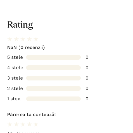
Rating
NaN
(0 recenzii)
5 stele
0
4 stele
0
3 stele
0
2 stele
0
1 stea
0
Părerea ta contează!