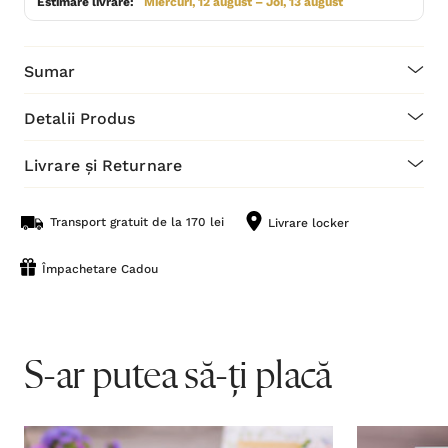
Estimare livrare:
Miercuri, 12 august – Joi, 13 august
Sumar
Detalii Produs
Livrare și Returnare
Transport gratuit de la 170 lei
Livrare locker
Împachetare Cadou
S-ar putea să-ți placă