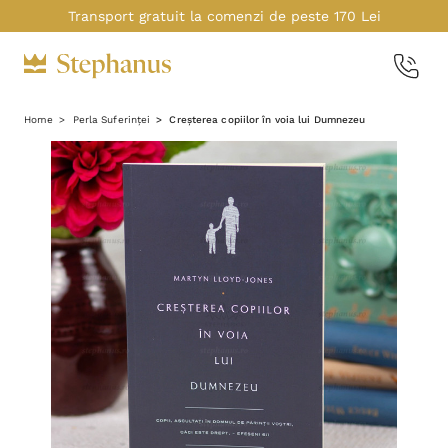
Transport gratuit la comenzi de peste 170 Lei
Home
Perla Suferinței
Creșterea copiilor în voia lui Dumnezeu