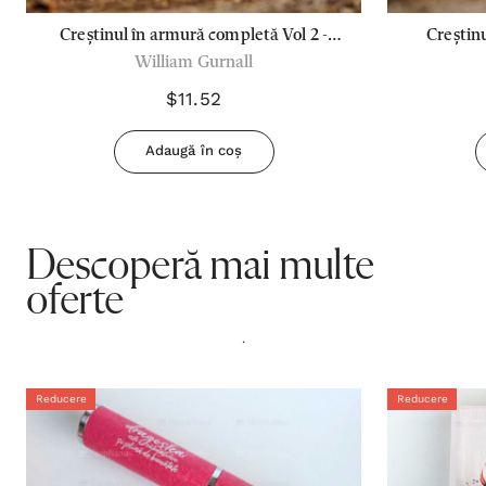
Creștinul în armură completă Vol 2 -
Creștin
William Gurnall
William Gurnall
$11.52
Adaugă în coș
Descoperă mai multe
oferte
.
Reducere
Reducere