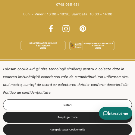
0748 065 431
Luni - Vineri: 10:00 - 18:30, Sâmbăta: 10:00 - 14:00
SHOP
Folosim cookie-uri (și alte tehnologii similare) pentru a colecta date în
vederea îmbunătățirii experienței tale de cumpărături.
Prin utilizarea site-
RESURSE
ului nostru, sunteți de acord cu colectarea datelor conform descrierii din
Politica de confidențialitate
.
AJUTOR
Setări
DESPRE
Respinge toate
0
Acceptă toate Cookie-urile
Start
Produse
Coș
Caută
Cont