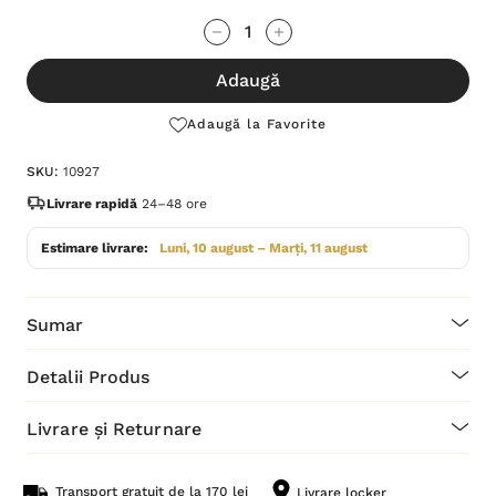
Grăbește-
Cantitate scăzută:
Cantitate Crescută:
te!
Adaugă
Stocul
curent
Adaugă la Favorite
este:
SKU:
10927
Livrare rapidă
24–48 ore
Estimare livrare:
Luni, 10 august – Marți, 11 august
Sumar
Detalii Produs
Livrare și Returnare
Transport gratuit de la 170 lei
Livrare locker