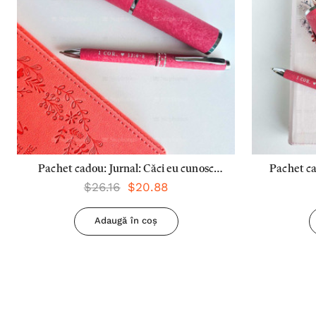
Pachet cadou: Jurnal: Căci eu cunosc
Pachet c
$26.16
$20.88
planurile + Pix: Dragostea este
adăpost
răbdătoare
Dra
Adaugă în coș