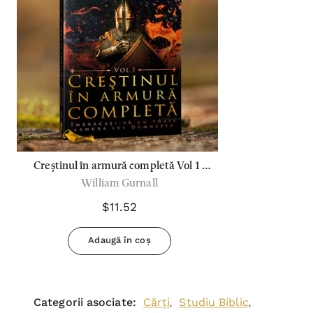
Creștinul în armură completă Vol 1 -
William Gurnall
William Gurnall
$11.52
Adaugă în coș
Categorii asociate:
Cărți
Studiu Biblic
,
,