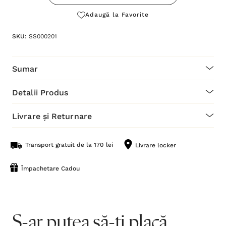
Adaugă la Favorite
SKU:
SS000201
Sumar
Detalii Produs
Livrare și Returnare
Transport gratuit de la 170 lei
Livrare locker
Împachetare Cadou
S-ar putea să-ți placă