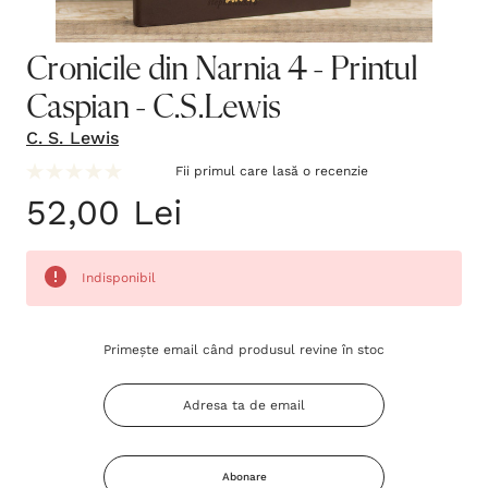
Cronicile din Narnia 4 - Printul
Caspian - C.S.Lewis
C. S. Lewis
Fii primul care lasă o recenzie
52,00 Lei
Indisponibil
Grăbește-
Primește email când produsul revine în stoc
te!
Stocul
curent
este:
Abonare