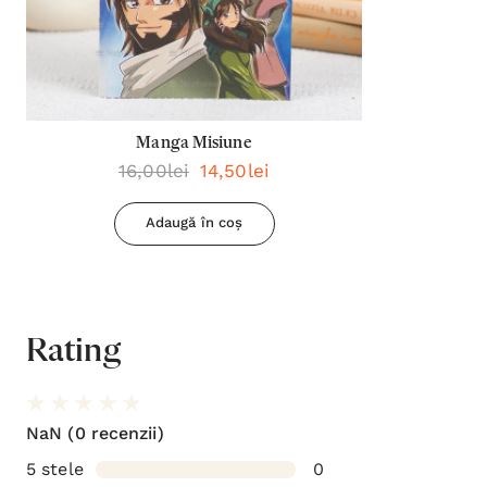
Manga Misiune
16,00lei
14,50lei
Adaugă în coș
Rating
NaN
(0 recenzii)
5 stele
0