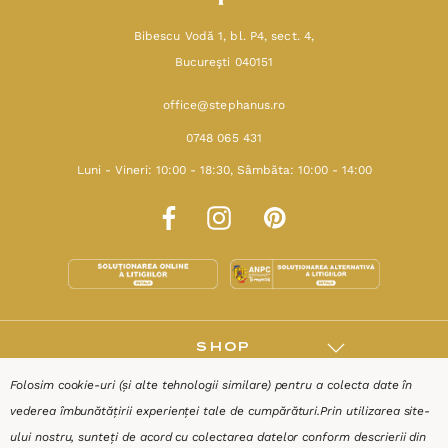
Bibescu Vodă 1, bl. P4, sect. 4,
Bucureşti 040151
office@stephanus.ro
0748 065 431
Luni - Vineri: 10:00 - 18:30, Sâmbăta: 10:00 - 14:00
SHOP
Folosim cookie-uri (și alte tehnologii similare) pentru a colecta date în
RESURSE
vederea îmbunătățirii experienței tale de cumpărături.
Prin utilizarea site-
ului nostru, sunteți de acord cu colectarea datelor conform descrierii din