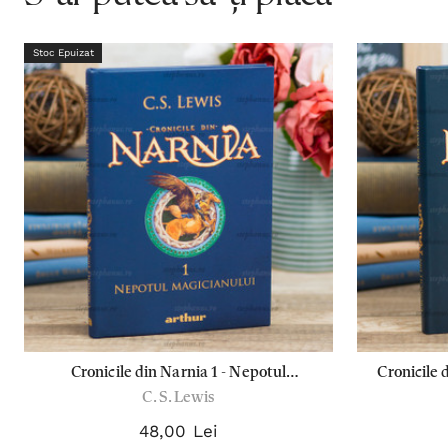
Stoc Epuizat
Cronicile din Narnia 1 - Nepotul
Cronicile 
C. S. Lewis
Magicianului - C.S.Lewis
48,00 Lei