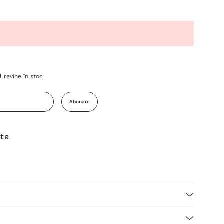
 revine în stoc
Abonare
ite