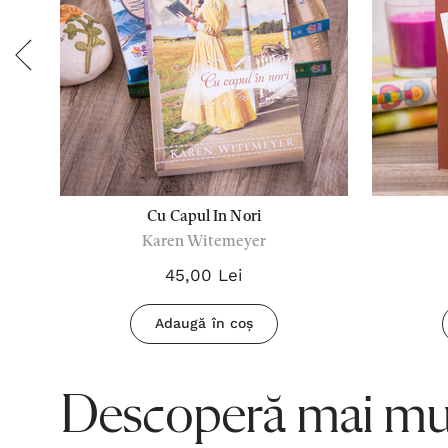
Cu Capul In Nori
Karen Witemeyer
45,00 Lei
Adaugă în coș
Descoperă mai mul
.