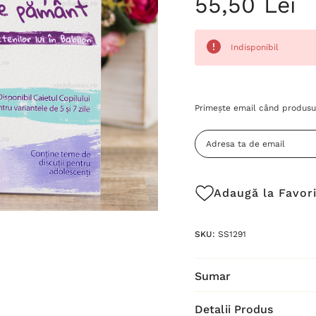
55,50 Lei
Indisponibil
Grăbește-
Primește email când produsul
te!
Stocul
curent
este:
Adaugă la Favor
SKU:
SS1291
Sumar
Detalii Produs