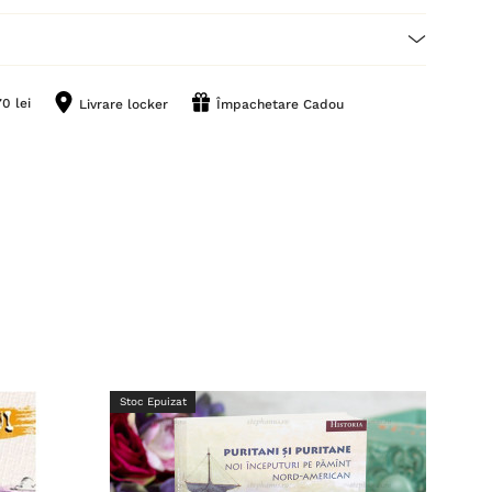
0 lei
Livrare locker
Împachetare Cadou
Stoc Epuizat