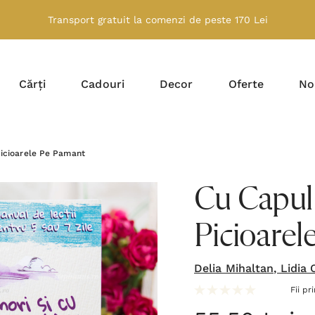
Transport gratuit la comenzi de peste 170 Lei
Cărți
Cadouri
Decor
Oferte
No
Picioarele Pe Pamant
Cu Capul 
Picioarel
Delia Mihaltan, Lidia
Fii pr