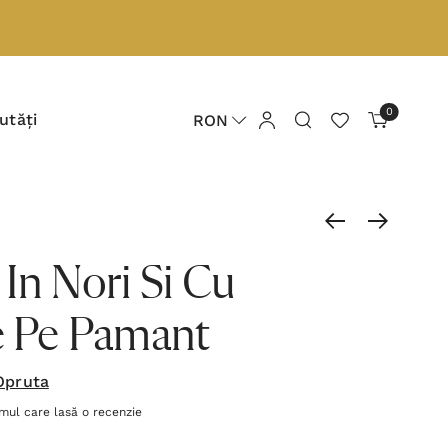
0
utăți
RON
In Nori Si Cu
e Pe Pamant
 Opruta
imul care lasă o recenzie