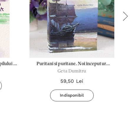
pilului 5
Puritani si puritane. Noi inceputuri
Geta Dumitru
pe pamant Nord-American - Geta
Dumitriu
59,50 Lei
Indisponibil