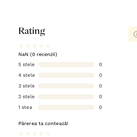
Rating
NaN
(0 recenzii)
5 stele
0
4 stele
0
3 stele
0
2 stele
0
1 stea
0
Părerea ta contează!