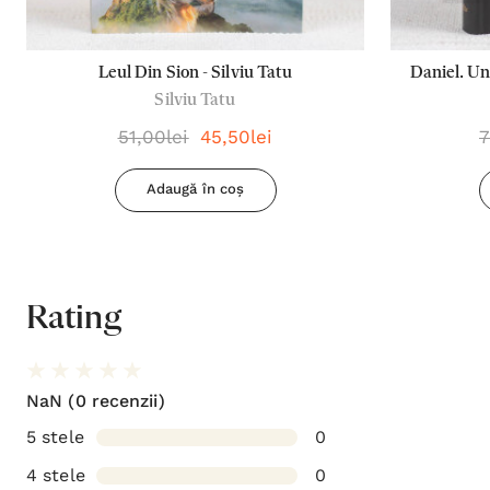
Leul Din Sion - Silviu Tatu
Daniel. Un
Silviu Tatu
51,00lei
45,50lei
7
Adaugă în coș
Rating
NaN
(0 recenzii)
5 stele
0
4 stele
0