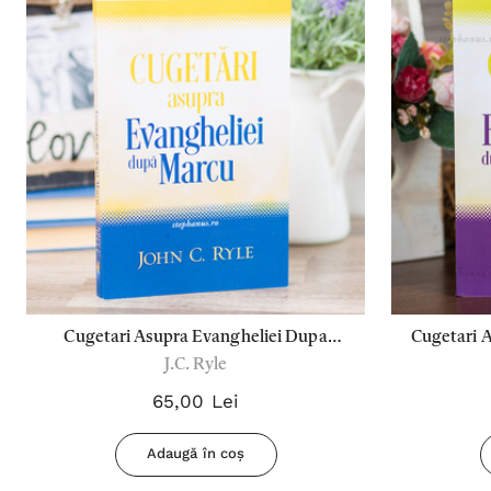
Cugetari Asupra Evangheliei Dupa
Cugetari 
J.C. Ryle
Marcu
65,00 Lei
Adaugă în coș