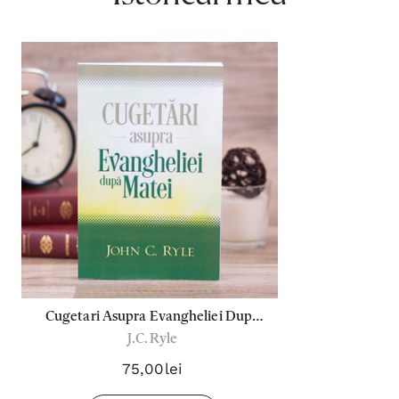
Cugetari Asupra Evangheliei Dupa
J.C. Ryle
Matei
75,00lei