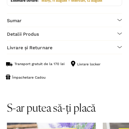
Estimare livrare:
Marți, 11 august – Miercuri, 12 august
Sumar
Detalii Produs
Livrare și Returnare
Transport gratuit de la 170 lei
Livrare locker
Împachetare Cadou
S-ar putea să-ți placă