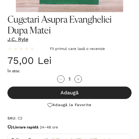
Cugetari Asupra Evangheliei
Dupa Matei
J.C. Ryle
Fii primul care lasă o recenzie
75,00 Lei
În stoc
Grăbește-
Cantitate scăzută:
Cantitate Crescută:
te!
Adaugă
Stocul
curent
Adaugă la Favorite
este:
SKU:
C2
Livrare rapidă
24–48 ore