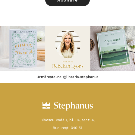
Urmărește-ne @libraria.stephanus
Bibescu Vodă 1, bl. P4, sect. 4,
Bucureşti 040151