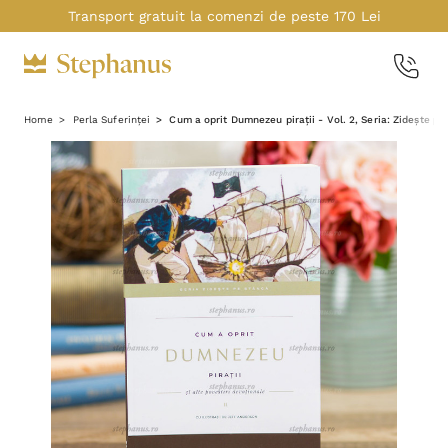
Transport gratuit la comenzi de peste 170 Lei
Home
Perla Suferinței
Cum a oprit Dumnezeu pirații - Vol. 2, Seria: Zidește pe