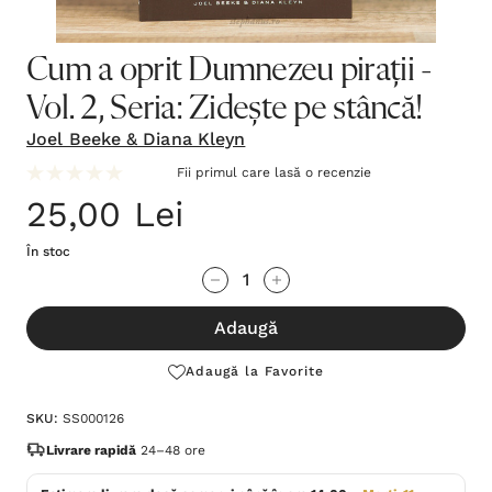
Cum a oprit Dumnezeu pirații -
Vol. 2, Seria: Zidește pe stâncă!
Joel Beeke & Diana Kleyn
Fii primul care lasă o recenzie
25,00 Lei
În stoc
Grăbește-
Cantitate scăzută:
Cantitate Crescută:
te!
Adaugă
Stocul
curent
Adaugă la Favorite
este:
SKU:
SS000126
Livrare rapidă
24–48 ore