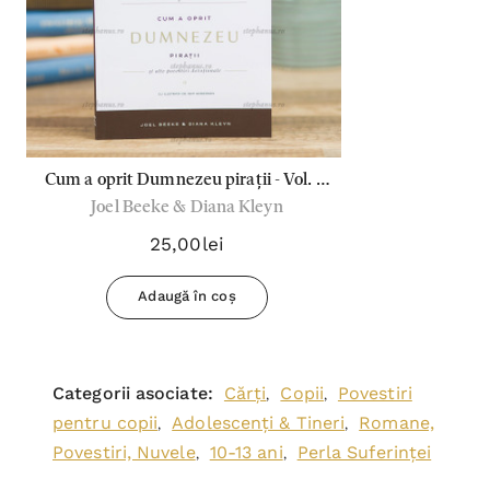
Cum a oprit Dumnezeu pirații - Vol. 2,
Joel Beeke & Diana Kleyn
Seria: Zidește pe stâncă!
25,00lei
Adaugă în coș
Categorii asociate:
Cărți
Copii
Povestiri
,
,
pentru copii
Adolescenți & Tineri
Romane,
,
,
Povestiri, Nuvele
10-13 ani
Perla Suferinței
,
,