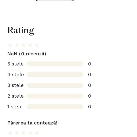
Rating
NaN
(0 recenzii)
5 stele
0
4 stele
0
3 stele
0
2 stele
0
1 stea
0
Părerea ta contează!