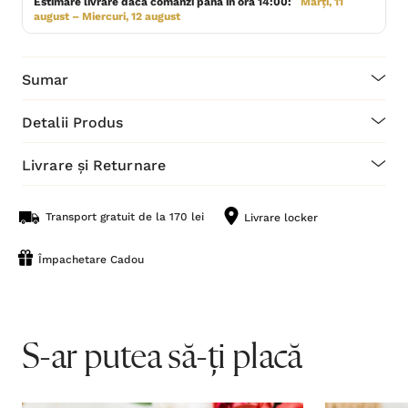
Estimare livrare dacă comanzi până în ora 14:00:
Marți, 11
august – Miercuri, 12 august
Sumar
Detalii Produs
Livrare și Returnare
Transport gratuit de la 170 lei
Livrare locker
Împachetare Cadou
S-ar putea să-ți placă