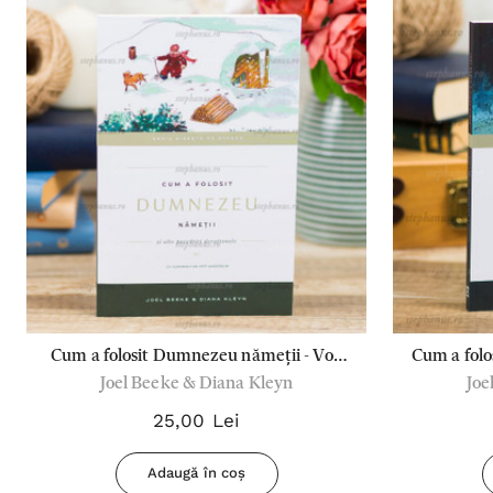
Cum a folosit Dumnezeu nămeții - Vol.
Cum a folo
Joel Beeke & Diana Kleyn
Joe
3, Seria: Zidește pe stâncă!
1, S
25,00 Lei
Adaugă în coș