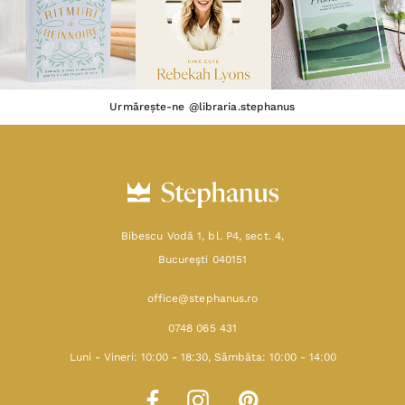
Urmărește-ne @libraria.stephanus
Bibescu Vodă 1, bl. P4, sect. 4,
Bucureşti 040151
office@stephanus.ro
0748 065 431
Luni - Vineri: 10:00 - 18:30, Sâmbăta: 10:00 - 14:00