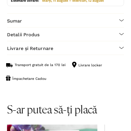
Estimare livrare:
Marți, 11 august – Miercuri, 12 august
Sumar
Detalii Produs
Livrare și Returnare
Transport gratuit de la 170 lei
Livrare locker
Împachetare Cadou
S-ar putea să-ți placă