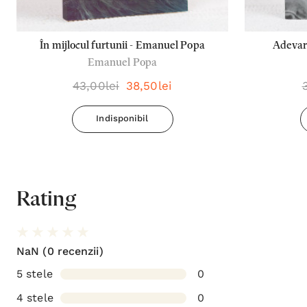
În mijlocul furtunii - Emanuel Popa
Adevara
Emanuel Popa
43,00lei
38,50lei
Indisponibil
Rating
NaN
(0 recenzii)
5 stele
0
4 stele
0