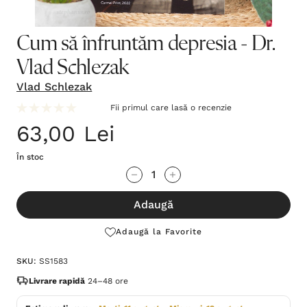
Cum să înfruntăm depresia - Dr.
Vlad Schlezak
Vlad Schlezak
Fii primul care lasă o recenzie
63,00 Lei
În stoc
Grăbește-
Cantitate scăzută:
Cantitate Crescută:
te!
Adaugă
Stocul
curent
Adaugă la Favorite
este:
SKU:
SS1583
Livrare rapidă
24–48 ore