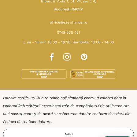
Bibescu Vodă 1, bl. P4, sect. 4,
Bucureşti 040151
office@stephanus.ro
0748 065 431
Luni - Vineri: 10:00 - 18:30, Sâmbăta: 10:00 - 14:00
SHOP
Folosim cookie-uri (și alte tehnologii similare) pentru a colecta date în
vederea îmbunătățirii experienței tale de cumpărături.
Prin utilizarea site-
RESURSE
ului nostru, sunteți de acord cu colectarea datelor conform descrierii din
Politica de confidențialitate
.
AJUTOR
Setări