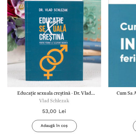
Educație sexuala creștină - Dr. Vlad
Cum Sa A
Vlad Schlezak
Schlezak
53,00 Lei
Adaugă în coș