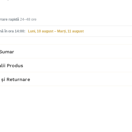
vrare rapidă
24–48 ore
ă în ora 14:00:
Luni, 10 august – Marți, 11 august
Sumar
lii Produs
 și Returnare