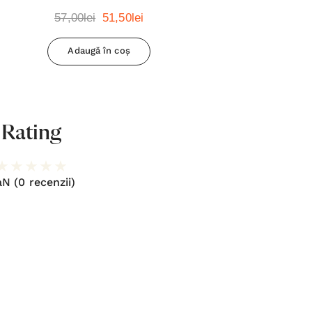
57,00lei
51,50lei
Adaugă în coș
Rating
aN
(0 recenzii)