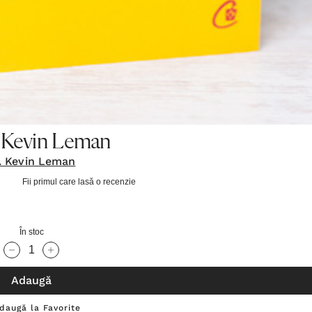
Dr.Kevin Leman
. Kevin Leman
Fii primul care lasă o recenzie
În stoc
Cantitate scăzută:
Cantitate Crescută:
Adaugă
daugă la Favorite