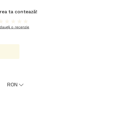
rea ta contează!
daugă o recenzie
oricul meu
RON