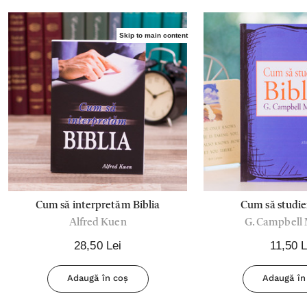
Skip to main content
Cum să interpretăm Biblia
Cum să st
Alfred Kuen
G. Campbell
28,50 Lei
11,50 L
Adaugă în coș
Adaugă în