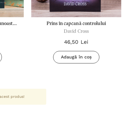
Prins în capcană controlului
A
David Cross
o
46,50 Lei
Adaugă în coș
 acest produs!