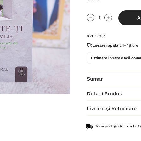
Grăbește-
A
te!
Cantitate scăzută:
Cantitate Cres
Stocul
SKU:
C154
curent
este:
Livrare rapidă
24–48 ore
Estimare livrare dacă coma
Sumar
Detalii Produs
Livrare și Returnare
Transport gratuit de la 17