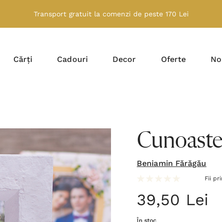
Transport gratuit la comenzi de peste 170 Lei
Cărți
Cadouri
Decor
Oferte
No
Cunoaste-t
Beniamin Fărăgău
Fii pr
39,50 Lei
În stoc