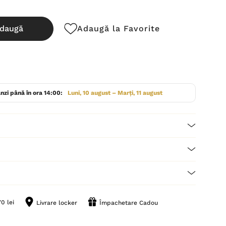
daugă
Adaugă la Favorite
cută:
nzi până în ora 14:00:
Luni, 10 august – Marți, 11 august
0 lei
Livrare locker
Împachetare Cadou