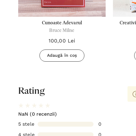
in
Cunoaste Adevarul
Creativi
Bruce Milne
100,00 Lei
Adaugă în coș
Rating
NaN
(0 recenzii)
5 stele
0
4 stele
0