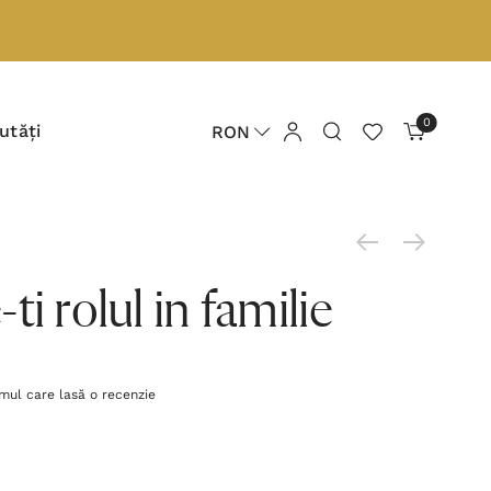
0
utăți
RON
i rolul in familie
imul care lasă o recenzie