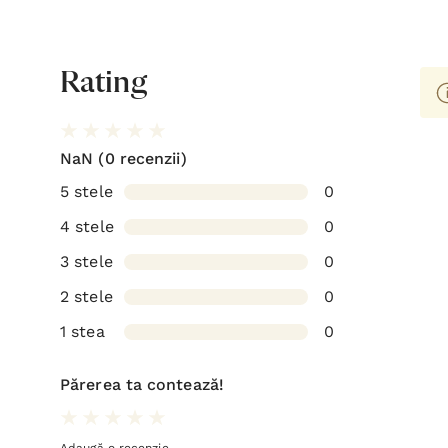
Rating
NaN
(0 recenzii)
5 stele
0
4 stele
0
3 stele
0
2 stele
0
1 stea
0
Părerea ta contează!