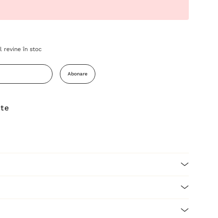
 revine în stoc
Abonare
ite