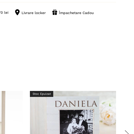
0 lei
Livrare locker
Împachetare Cadou
Stoc Epuizat