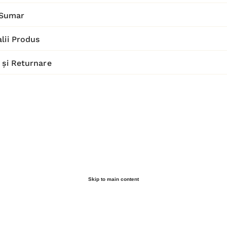
Sumar
lii Produs
 și Returnare
Skip to main content
Reducere