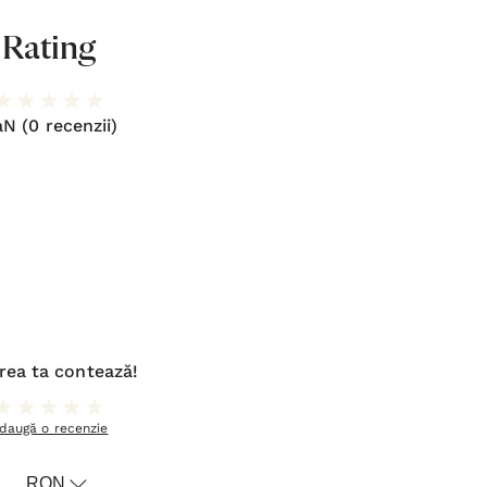
Rating
aN
(0 recenzii)
rea ta contează!
daugă o recenzie
RON