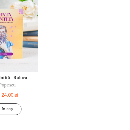
ntită - Raluca
Popescu
escu
24,00lei
 în coș