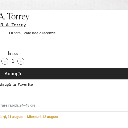
A. Torrey
R. A. Torrey
Fii primul care lasă o recenzie
În stoc
Cantitate scăzută:
Cantitate Crescută:
Adaugă
daugă la Favorite
vrare rapidă
24–48 ore
arți, 11 august – Miercuri, 12 august