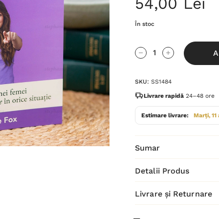
54,00 Lei
În stoc
Grăbește-
A
te!
Cantitate scăzută:
Cantitate Cres
Stocul
SKU:
SS1484
curent
este:
Livrare rapidă
24–48 ore
Estimare livrare:
Marți, 11
Sumar
Detalii Produs
Livrare și Returnare