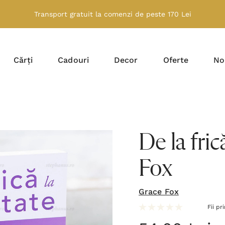
Transport gratuit la comenzi de peste 170 Lei
Cărți
Cadouri
Decor
Oferte
No
De la fric
Fox
Grace Fox
Fii pr