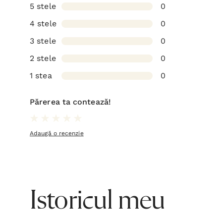
5 stele
0
4 stele
0
3 stele
0
2 stele
0
1 stea
0
Părerea ta contează!
Adaugă o recenzie
Istoricul meu