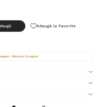
daugă
Adaugă la Favorite
cută:
 august – Miercuri, 12 august