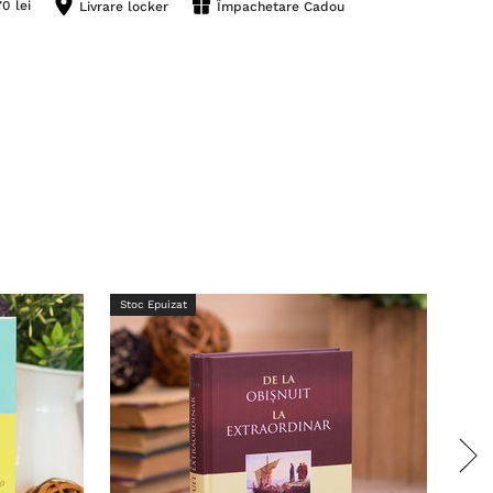
0 lei
Livrare locker
Împachetare Cadou
Stoc Epuizat
Stoc 