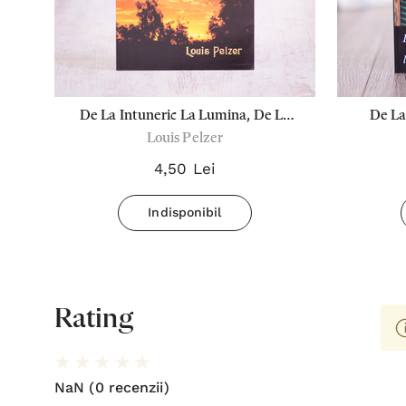
De La Intuneric La Lumina, De La
De La
Louis Pelzer
Moarte La Viata
4,50 Lei
Indisponibil
Rating
NaN
(0 recenzii)