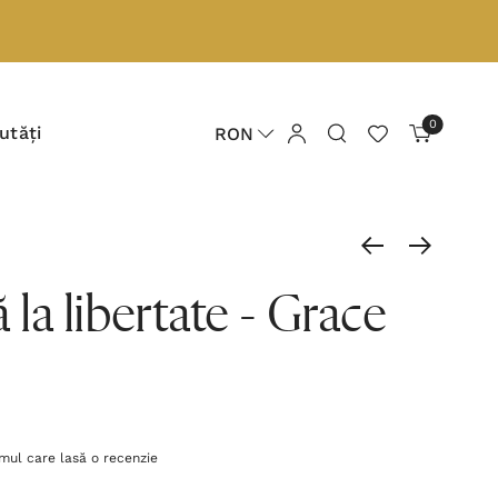
0
utăți
RON
ă la libertate - Grace
imul care lasă o recenzie