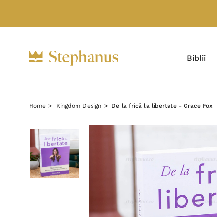
Biblii
Home
Kingdom Design
De la frică la libertate - Grace Fox