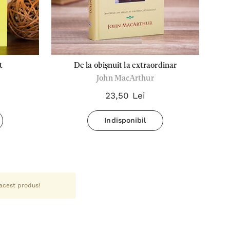
t
De la obișnuit la extraordinar
John MacArthur
23,50 Lei
Indisponibil
 acest produs!