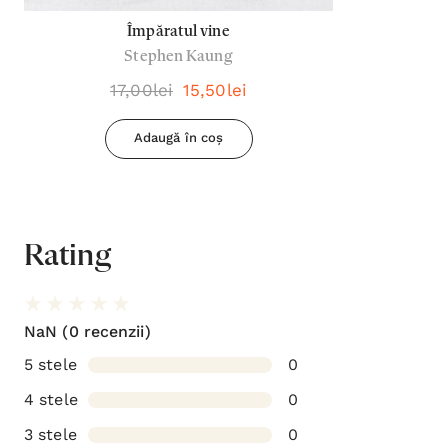
Împăratul vine
Stephen Kaung
17,00lei
15,50lei
Adaugă în coș
Rating
NaN
(0 recenzii)
5 stele
0
4 stele
0
3 stele
0