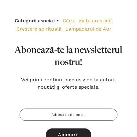
Categorii asociate:
Cărți
Viață creștină
,
,
Creștere spirituală
Lampadarul de Aur
,
Abonează-te la newsletterul
nostru!
Vei primi conținut exclusiv de la autori,
noutăți şi oferte speciale.
Adresa
Email