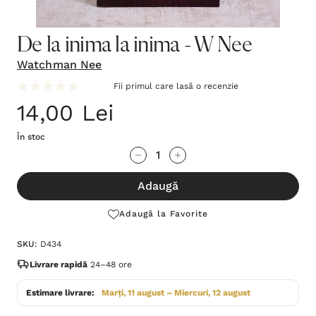
De la inima la inima - W Nee
Watchman Nee
Fii primul care lasă o recenzie
14,00 Lei
În stoc
Grăbește-
Cantitate scăzută:
Cantitate Crescută:
te!
Adaugă
Stocul
curent
Adaugă la Favorite
este:
SKU:
D434
Livrare rapidă
24–48 ore
Estimare livrare:
Marți, 11 august – Miercuri, 12 august