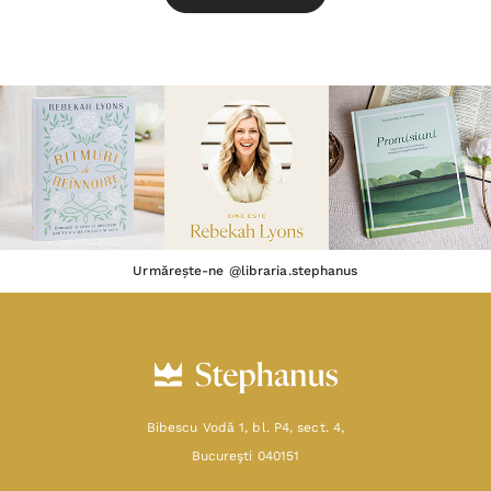
Urmărește-ne @libraria.stephanus
Bibescu Vodă 1, bl. P4, sect. 4,
Bucureşti 040151