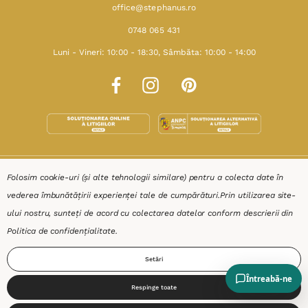
office@stephanus.ro
0748 065 431
Luni - Vineri: 10:00 - 18:30, Sâmbăta: 10:00 - 14:00
SHOP
Folosim cookie-uri (și alte tehnologii similare) pentru a colecta date în
vederea îmbunătățirii experienței tale de cumpărături.
Prin utilizarea site-
RESURSE
ului nostru, sunteți de acord cu colectarea datelor conform descrierii din
Politica de confidențialitate
.
AJUTOR
Setări
DESPRE
Respinge toate