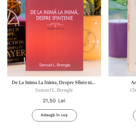
De La Inima La Inima, Despre Sfintenie -
Am
Samuel L. Brengle
Ch
Brengle
21,50 Lei
Adaugă în coș