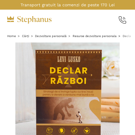
Transport gratuit la comenzi de peste 170 Lei
Home
Cărți
Dezvoltare personală
Resurse dezvoltare personala
Declar r