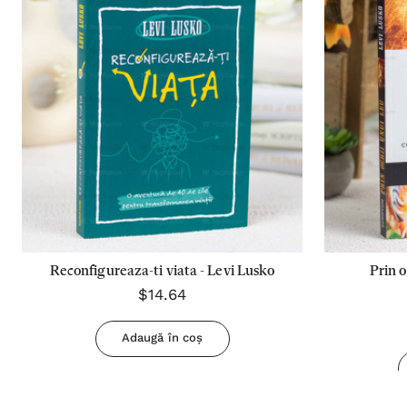
Reconfigureaza-ti viata - Levi Lusko
Prin o
$14.64
Adaugă în coș