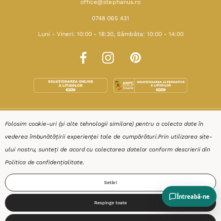
office@stephanus.ro
0748 065 431
Luni - Vineri: 10:00 - 18:30, Sâmbăta: 10:00 - 14:00
SHOP
Folosim cookie-uri (și alte tehnologii similare) pentru a colecta date în
vederea îmbunătățirii experienței tale de cumpărături.
Prin utilizarea site-
RESURSE
ului nostru, sunteți de acord cu colectarea datelor conform descrierii din
Politica de confidențialitate
.
AJUTOR
Setări
DESPRE
Respinge toate
0