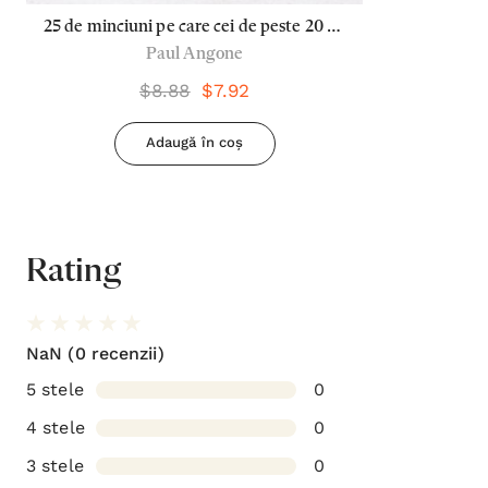
25 de minciuni pe care cei de peste 20 de
Paul Angone
ani nu trebuie sa le mai creada
$8.88
$7.92
Adaugă în coș
Rating
NaN
(0 recenzii)
5 stele
0
4 stele
0
3 stele
0