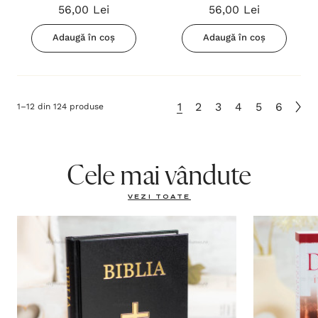
56,00 Lei
56,00 Lei
Dumnezeu. Seria: Iata-ma,
trimite-ma!
Adaugă în coș
Adaugă în coș
1
2
3
4
5
6
1
–
12
din
124
produse
Cele mai vândute
VEZI TOATE