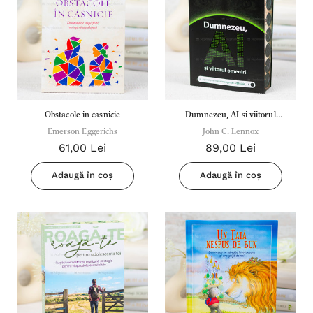
Obstacole in casnicie
Dumnezeu, AI si viitorul
Emerson Eggerichs
omenirii - John C. Lennox
John C. Lennox
61,00 Lei
89,00 Lei
Adaugă în coș
Adaugă în coș