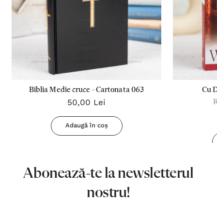
Biblia Medie cruce - Cartonata 063
Cu 
50,00 Lei
Adaugă în coș
Abonează-te la newsletterul
nostru!