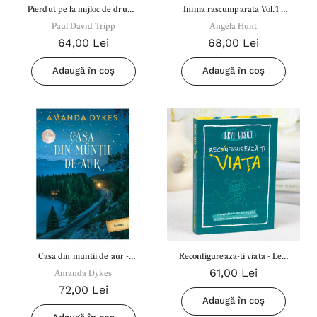
Pierdut pe la mijloc de drum -
Inima rascumparata Vol.1 -
Paul David Tripp
Paul David Tripp
Seria: Femei ale fagaduintei -
Angela Hunt
64,00 Lei
68,00 Lei
Angela Hunt
Adaugă în coș
Adaugă în coș
Casa din muntii de aur -
Reconfigureaza-ti viata - Levi
61,00 Lei
Amanda Dykes
Amanda Dykes
Lusko
72,00 Lei
Adaugă în coș