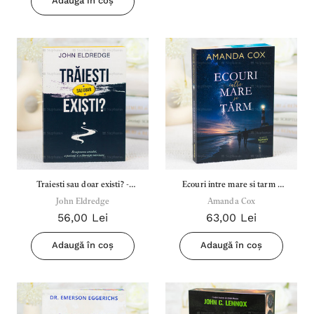
Adaugă în coș
Traiesti sau doar existi? -
Ecouri intre mare si tarm -
John Eldredge
John Eldredge
Amanda Cox
Amanda Cox
56,00 Lei
63,00 Lei
Adaugă în coș
Adaugă în coș