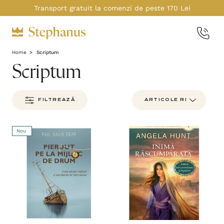
Transport gratuit la comenzi de peste 170 Lei
Home
Scriptum
Scriptum
FILTREAZĂ
Nou