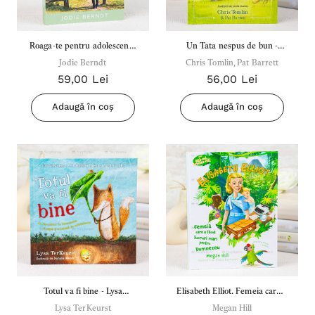
Roaga-te pentru adolescentii
Un Tata nespus de bun -
Jodie Berndt
tai
Chris Tomlin, Pat Barrett
Chris Tomlin, Pat Barrett
59,00 Lei
56,00 Lei
Adaugă în coș
Adaugă în coș
Totul va fi bine - Lysa
Elisabeth Elliot. Femeia care a
Lysa TerKeurst
Terkeurst
facut lucruri mari pentru
Megan Hill