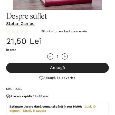
Despre suflet
Stefan Zambo
Fii primul care lasă o recenzie
21,50 Lei
În stoc
Grăbește-
Cantitate scăzută:
Cantitate Crescută:
te!
Adaugă
Stocul
curent
Adaugă la Favorite
este:
SKU:
D362
Livrare rapidă
24–48 ore
Estimare livrare dacă comanzi până în ora 14:00:
Luni, 10
august – Marți, 11 august