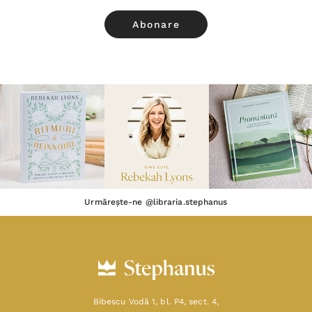
Urmărește-ne @libraria.stephanus
Bibescu Vodă 1, bl. P4, sect. 4,