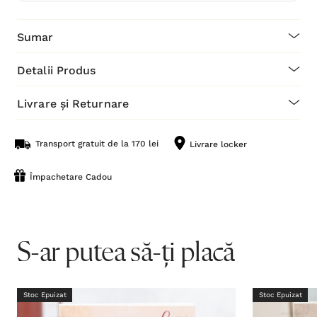
Sumar
Detalii Produs
Livrare și Returnare
Transport gratuit de la 170 lei
Livrare locker
Împachetare Cadou
S-ar putea să-ți placă
Stoc Epuizat
Stoc Epuizat