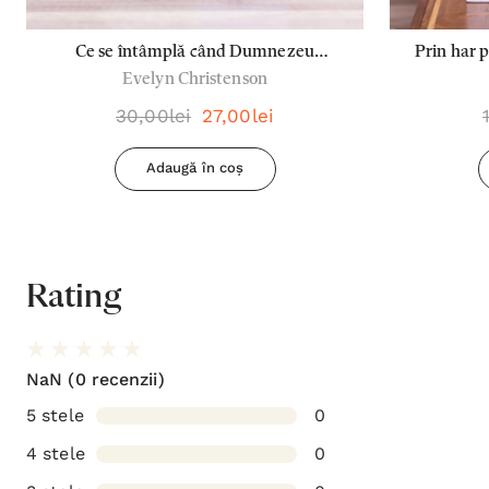
Ce se întâmplă când Dumnezeu
Prin har 
Evelyn Christenson
răspunde la rugăciune
30,00lei
27,00lei
Adaugă în coș
Rating
NaN
(0 recenzii)
5 stele
0
4 stele
0