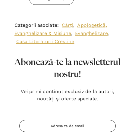
Categorii asociate:
Cărți
Apologetică,
,
Evanghelizare & Misiune
Evanghelizare
,
,
Casa Literaturii Crestine
Abonează-te la newsletterul
nostru!
Vei primi conținut exclusiv de la autori,
noutăți şi oferte speciale.
Adresa
Email