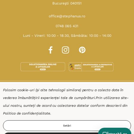
Bucureşti 040151
office@stephanus.ro
0748 065 431
Luni - Vineri: 10:00 - 18:30, Sâmbăta: 10:00 - 14:00
SHOP
Folosim cookie-uri (și alte tehnologii similare) pentru a colecta date în
vederea îmbunătățirii experienței tale de cumpărături.
Prin utilizarea site-
RESURSE
ului nostru, sunteți de acord cu colectarea datelor conform descrierii din
Politica de confidențialitate
.
AJUTOR
Setări