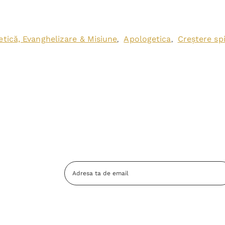
tică, Evanghelizare & Misiune
Apologetica
Creștere spi
,
,
Adresa
Email