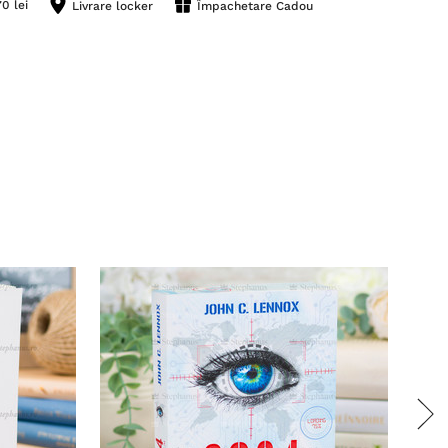
0 lei
Livrare locker
Împachetare Cadou