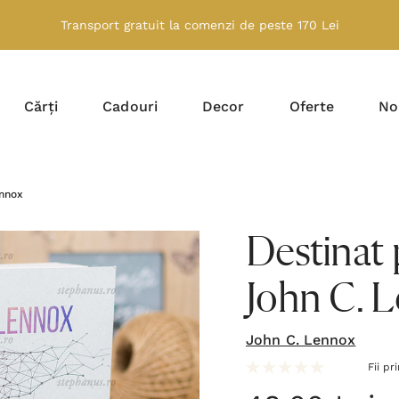
Transport gratuit la comenzi de peste 170 Lei
Cărți
Cadouri
Decor
Oferte
No
ennox
Destinat 
John C. 
John C. Lennox
Fii pr