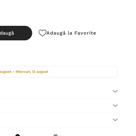
daugă
Adaugă la Favorite
cută:
 august – Miercuri, 12 august