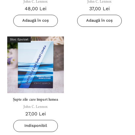
John C. Lennox
John C. Lennox
John C. Lennox
John C. Lennox
48,00 Lei
37,00 Lei
Adaugă în coș
Adaugă în coș
Stoc Epuizat
Șapte zile care împart lumea
John C. Lennox
27,00 Lei
Indisponibil