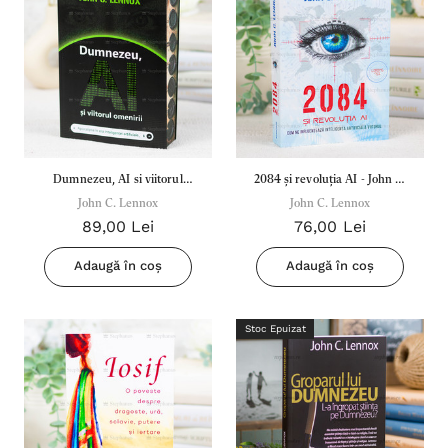
Dumnezeu, AI si viitorul
2084 și revoluția AI - John C.
omenirii - John C. Lennox
John C. Lennox
John C. Lennox
Lennox
89,00 Lei
76,00 Lei
Adaugă în coș
Adaugă în coș
Stoc Epuizat
Inima Omului
Bibli