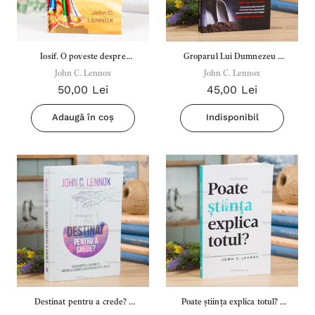
7,00 Lei
180,
Detalii
Detal
Iosif. O poveste despre
Groparul Lui Dumnezeu -
Noblețea suferinței - Sabina
Bibli
dragoste, ură, sclavie, putere
John C. Lennox
John C. Lennox
John C. Lennox
Wurmbrand
Lloyd
50,00 Lei
45,00 Lei
și iertare - John C. Lennox
43,00 Lei
67,0
Adaugă în coș
Indisponibil
Detalii
Detal
Noul Testament și Psalmii - Tsb
Cânta
17,00 Lei
59,0
Detalii
Detal
Destinat pentru a crede? -
Poate știința explica totul? -