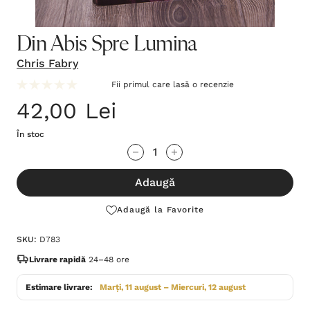
Din Abis Spre Lumina
Chris Fabry
Fii primul care lasă o recenzie
42,00 Lei
În stoc
Grăbește-
Cantitate scăzută:
Cantitate Crescută:
te!
Adaugă
Stocul
curent
Adaugă la Favorite
este:
SKU:
D783
Livrare rapidă
24–48 ore
Estimare livrare:
Marți, 11 august – Miercuri, 12 august