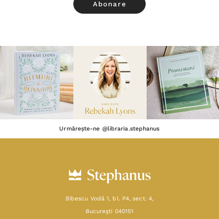
Urmărește-ne @libraria.stephanus
Bibescu Vodă 1, bl. P4, sect. 4,
Bucureşti 040151