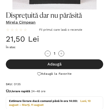
Disprețuită dar nu părăsită
Mirela Cimpean
Fii primul care lasă o recenzie
21,50 Lei
În stoc
Grăbește-
Cantitate scăzută:
Cantitate Crescută:
te!
Adaugă
Stocul
curent
Adaugă la Favorite
este:
SKU:
D135
Livrare rapidă
24–48 ore
Estimare livrare dacă comanzi până în ora 14:00:
Luni, 10
august – Marți, 11 august