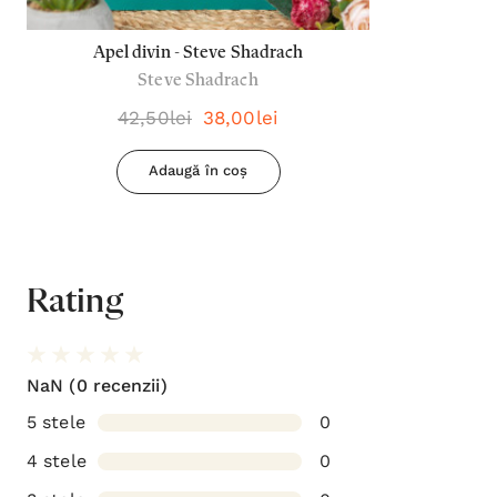
Apel divin - Steve Shadrach
Steve Shadrach
42,50lei
38,00lei
Adaugă în coș
Rating
NaN
(0 recenzii)
5 stele
0
4 stele
0