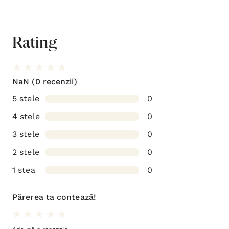
Rating
NaN
(0 recenzii)
5 stele
0
4 stele
0
3 stele
0
2 stele
0
1 stea
0
Părerea ta contează!