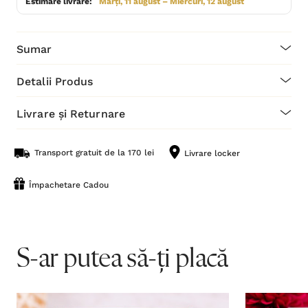
Estimare livrare:
Marți, 11 august – Miercuri, 12 august
Sumar
Detalii Produs
Livrare și Returnare
Transport gratuit de la 170 lei
Livrare locker
Împachetare Cadou
S-ar putea să-ți placă