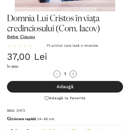
Domnia Lui Cristos în viața
credinciosului (Com. Iacov)
Bebe Ciausu
Fii primul care lasă o recenzie
37,00 Lei
În stoc
Grăbește-
Cantitate scăzută:
Cantitate Crescută:
te!
Adaugă
Stocul
curent
Adaugă la Favorite
este:
SKU:
D473
Livrare rapidă
24–48 ore