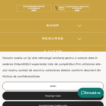
SHOP
RESURSE
AJUTOR
Folosim cookie-uri (și alte tehnologii similare) pentru a colecta date în
vederea îmbunătățirii experienței tale de cumpărături.
Prin utilizarea site-
DESPRE
ului nostru, sunteți de acord cu colectarea datelor conform descrierii din
Politica de confidențialitate
.
Termeni & Condiții
Confidențialitate
Date de identificare
Setări
Respinge toate
0
Acceptă toate Cookie-urile