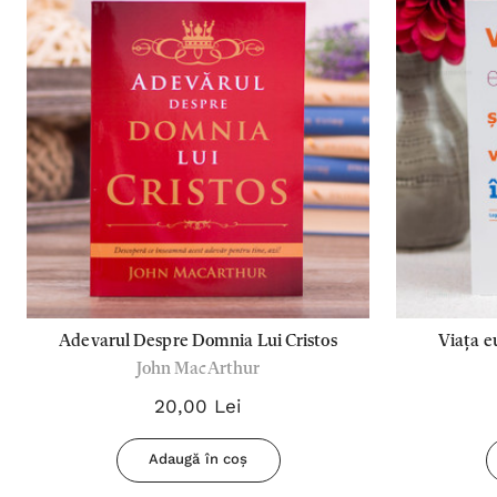
Adevarul Despre Domnia Lui Cristos
Viața eu
John MacArthur
20,00 Lei
Adaugă în coș