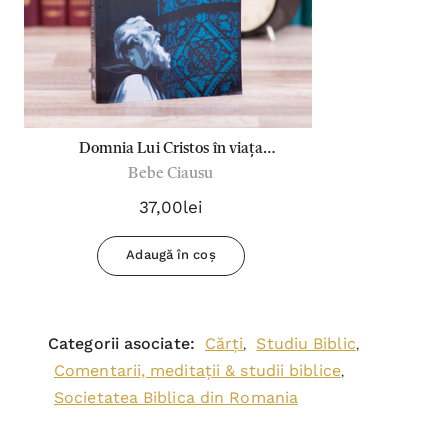
Domnia Lui Cristos în viața
Bebe Ciausu
credinciosului (Com. Iacov)
37,00lei
Adaugă în coș
Categorii asociate:
Cărți
Studiu Biblic
,
,
Comentarii, meditații & studii biblice
,
Societatea Biblica din Romania