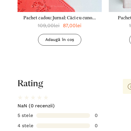
Pachet cadou: Jurnal: Căci eu cunosc
Pachet
109,00lei
87,00lei
planurile + Pix: Dragostea este
este ad
răbdătoare
Pix: 
Adaugă în coș
Rating
NaN
(0 recenzii)
5 stele
0
4 stele
0