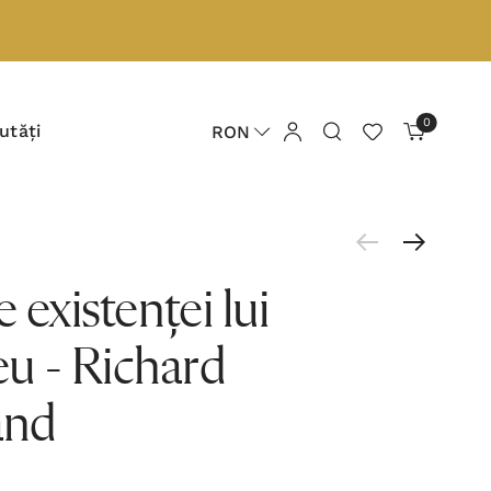
0
utăți
RON
 existenței lui
 - Richard
and