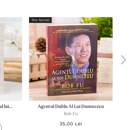
Stoc Epuizat
Stoc 
l lui
Agentul Dublu Al Lui Dumnezeu
Bob Fu
35,00 Lei