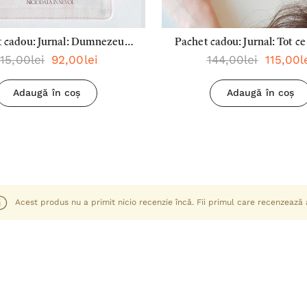
 cadou: Jurnal: Dumnezeu
Pachet cadou: Jurnal: Tot ce 
115,00lei
92,00lei
144,00lei
115,00l
ăpostul si sprijinul nostru +
fie făcut cu Dragoste + Pix 
Dragostea este răbdătoare
Cadou: Încrede-te in D
Adaugă în coș
Adaugă în coș
Acest produs nu a primit nicio recenzie încă. Fii primul care recenzează