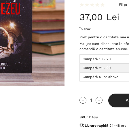
Fii pr
37,00 Lei
În stoc
Preț pentru o cantitate mai 
Mai jos sunt discounturile ofe
comandă o cantitate anume.
Cumpără 10 - 20
Cumpără 21 - 50
Cumpără 51 or above
Grăbește-
A
te!
Cantitate scăzută:
Cantitate Cres
Stocul
SKU:
D489
curent
este:
Livrare rapidă
24–48 ore