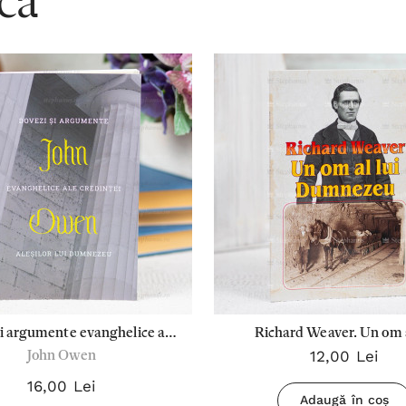
acă
i argumente evanghelice ale
Richard Weaver. Un om a
12,00 Lei
John Owen
i alesilor lui Dumnezeu - John
Dumnezeu
Owen
16,00 Lei
Adaugă în coș