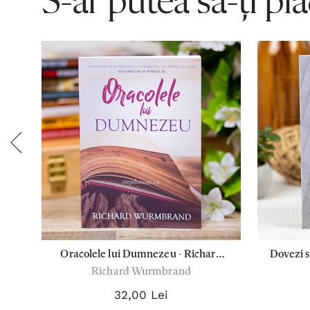
S-ar putea să-ți pl
-
Oracolele lui Dumnezeu - Richard
Dovezi s
Richard Wurmbrand
Wurmbrand
credinte
32,00 Lei