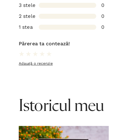
3 stele
0
2 stele
0
1 stea
0
Părerea ta contează!
Adaugă o recenzie
Istoricul meu