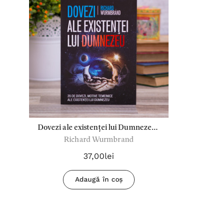
Dovezi ale existenței lui Dumnezeu -
Richard Wurmbrand
Richard Wurmbrand
37,00lei
Adaugă în coș