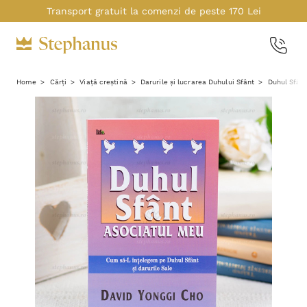
Transport gratuit la comenzi de peste 170 Lei
Home
Cărți
Viață creștină
Darurile și lucrarea Duhului Sfânt
Duhul Sfân