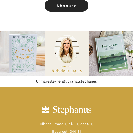
Urmărește-ne @libraria.stephanus
Bibescu Vodă 1, bl. P4, sect. 4,
Bucureşti 040151