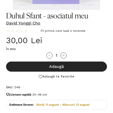
Duhul Sfant - asociatul meu
David Yonggi Cho
Fii primul care lasă o recenzie
30,00 Lei
În stoc
Grăbește-
Cantitate scăzută:
Cantitate Crescută:
te!
Adaugă
Stocul
curent
Adaugă la Favorite
este:
SKU:
D46
Livrare rapidă
24–48 ore
Estimare livrare:
Marți, 11 august – Miercuri, 12 august