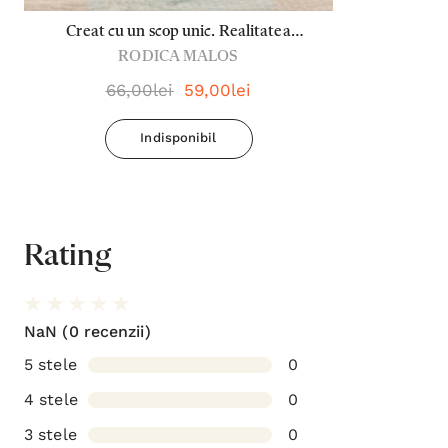
Creat cu un scop unic. Realitatea
RODICA MALOS
Duhului Sfânt, mai presus de știință - Dr.
Rodica Malos
66,00lei
59,00lei
Indisponibil
Rating
NaN
(0 recenzii)
5 stele
0
4 stele
0
3 stele
0