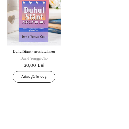
Duhul Sfant - asociatul meu
David Yonggi Cho
30,00 Lei
Adaugă în coș
Inima Omului
Bibli