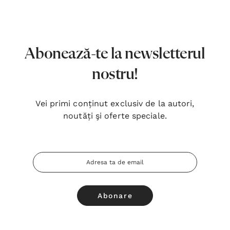
7,00 Lei
180,
Detalii
Detal
Noblețea suferinței - Sabina
Bibli
Abonează-te la newsletterul
Wurmbrand
Lloyd
nostru!
43,00 Lei
67,0
Detalii
Detal
Vei primi conținut exclusiv de la autori,
noutăți şi oferte speciale.
Noul Testament și Psalmii - Tsb
Cânta
17,00 Lei
59,0
Adresa
Detalii
Detal
Email