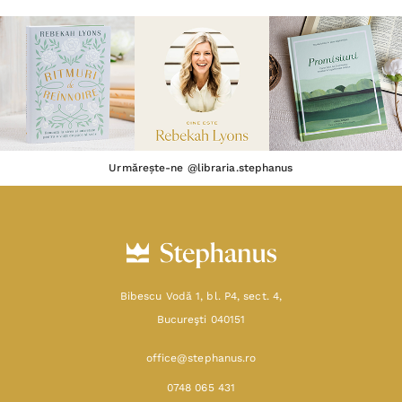
Urmărește-ne @libraria.stephanus
Bibescu Vodă 1, bl. P4, sect. 4,
Bucureşti 040151
office@stephanus.ro
0748 065 431