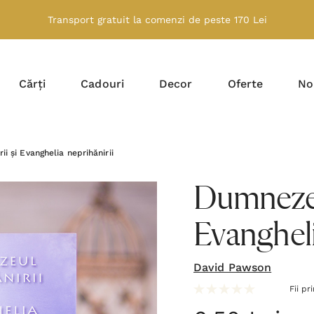
Transport gratuit la comenzi de peste 170 Lei
Cărți
Cadouri
Decor
Oferte
No
i și Evanghelia neprihănirii
Dumnezeul
Evangheli
David Pawson
Fii pr