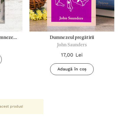
umnezeul
Dumnezeul pregătirii
John Saunders
toată
17,00 Lei
Adaugă în coș
 acest produs!