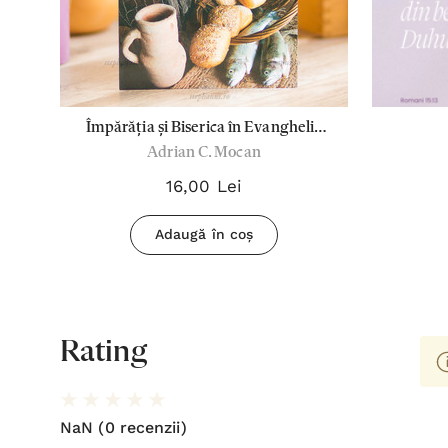
Împărăția și Biserica în Evanghelia
Adrian C. Mocan
după Matei
16,00 Lei
Adaugă în coș
Rating
NaN
(0 recenzii)