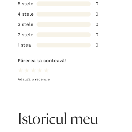
5 stele
0
4 stele
0
3 stele
0
2 stele
0
1 stea
0
Părerea ta contează!
Adaugă o recenzie
Istoricul meu