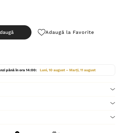
daugă
Adaugă la Favorite
cută:
nzi până în ora 14:00:
Luni, 10 august – Marți, 11 august