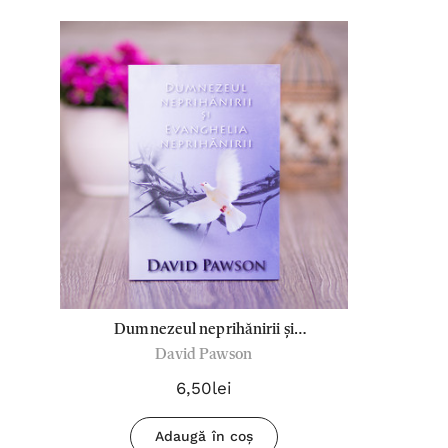
Dumnezeul neprihănirii și
David Pawson
Evanghelia neprihănirii
6,50lei
Adaugă în coș