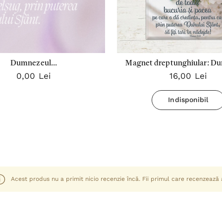
Dumnezeul...
Magnet dreptunghiular: D
0,00 Lei
16,00 Lei
Nădejdii să vă umple de 
Bucuria și Pacea!
Indisponibil
Acest produs nu a primit nicio recenzie încă. Fii primul care recenzează