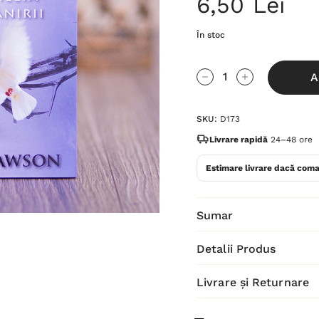
6,50 Lei
În stoc
Grăbește-
A
te!
Cantitate scăzută:
Cantitate Cres
Stocul
SKU:
D173
curent
este:
Livrare rapidă
24–48 ore
Estimare livrare dacă coma
Sumar
Detalii Produs
Livrare și Returnare