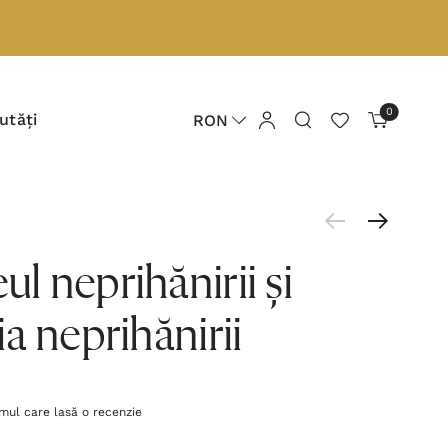
0
utăți
RON
 neprihănirii și
a neprihănirii
imul care lasă o recenzie