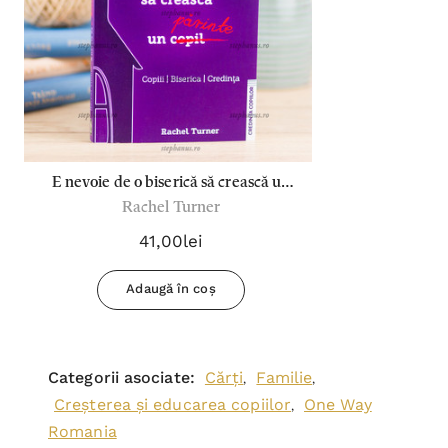
E nevoie de o biserică să crească un
Rachel Turner
părinte
41,00lei
Adaugă în coș
Categorii asociate:
Cărți
Familie
,
,
Creșterea și educarea copiilor
One Way
,
Romania