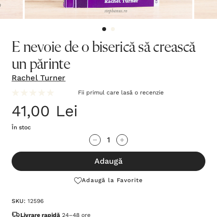
E nevoie de o biserică să crească
un părinte
Rachel Turner
Fii primul care lasă o recenzie
41,00 Lei
În stoc
Grăbește-
Cantitate scăzută:
Cantitate Crescută:
te!
Adaugă
Stocul
curent
Adaugă la Favorite
este:
SKU:
12596
Livrare rapidă
24–48 ore