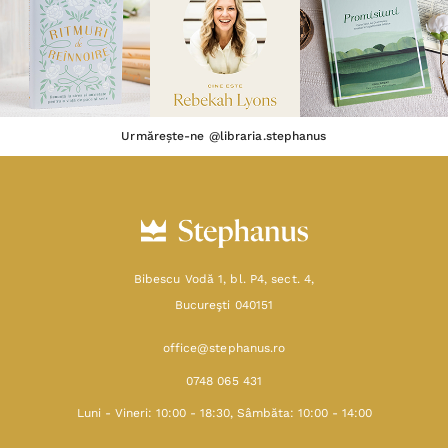
Urmărește-ne @libraria.stephanus
Bibescu Vodă 1, bl. P4, sect. 4,
Bucureşti 040151
office@stephanus.ro
0748 065 431
Luni - Vineri: 10:00 - 18:30, Sâmbăta: 10:00 - 14:00