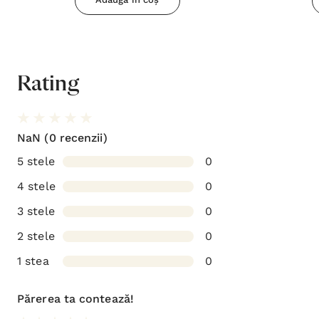
Rating
NaN
(0 recenzii)
5 stele
0
4 stele
0
3 stele
0
2 stele
0
1 stea
0
Părerea ta contează!