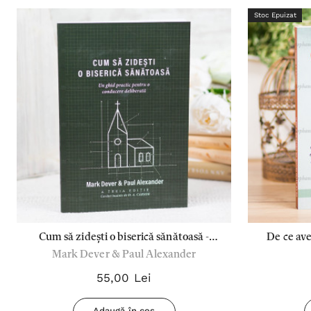
Stoc Epuizat
Cum să zidești o biserică sănătoasă -
De ce ave
Mark Dever & Paul Alexander
Mark Dever & Paul Alexander
55,00 Lei
Adaugă în coș