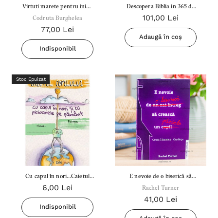
Virtuti marete pentru inimi
Descopera Biblia in 365 de
101,00 Lei
Codruta Burghelea
micute
fise de activitati si pagini de
77,00 Lei
colorat
Adaugă în coș
Indisponibil
Stoc Epuizat
Cu capul în nori...Caietul
E nevoie de o biserică să
6,00 Lei
copilului 5 zile
crească un părinte
Rachel Turner
41,00 Lei
Indisponibil