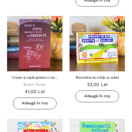
Adaugă în coș
Crește-ți copiii pentru o viață
Povestirea în schițe și culori
33,00 Lei
Rachel Turner
de credință
41,00 Lei
Adaugă în coș
Adaugă în coș