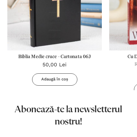
Biblia Medie cruce - Cartonata 063
Cu 
50,00 Lei
Adaugă în coș
Abonează-te la newsletterul
nostru!