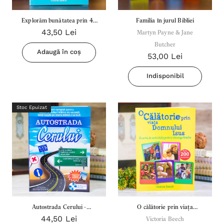
Explorăm bunătatea prin 40
Familia în jurul Bibliei
43,50 Lei
de fapte
Martyn Payne & Jane
Butcher
Adaugă în coș
53,00 Lei
Indisponibil
Stoc Epuizat
Autostrada Cerului -
O călătorie prin viața
44,50 Lei
Manual+Caiet
Domnului Isus
Victoria Beech