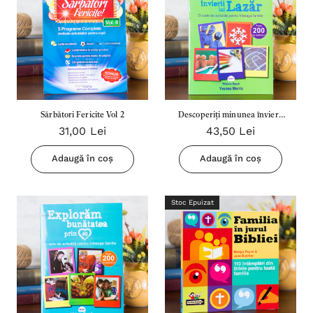
Sărbători Fericite Vol 2
Descoperiți minunea învierii
31,00 Lei
43,50 Lei
lui Lazar
Adaugă în coș
Adaugă în coș
Stoc Epuizat