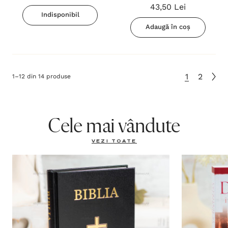
43,50 Lei
Indisponibil
Adaugă în coș
1
2
1
–
12
din
14
produse
Cele mai vândute
VEZI TOATE