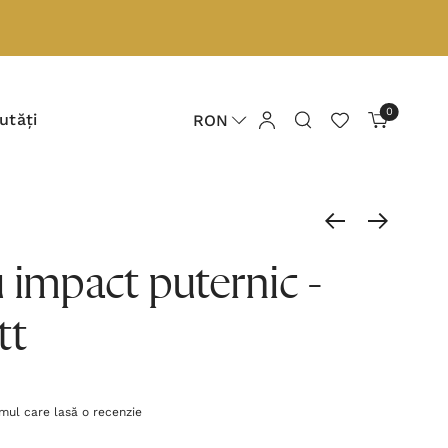
0
utăți
RON
 impact puternic -
tt
imul care lasă o recenzie