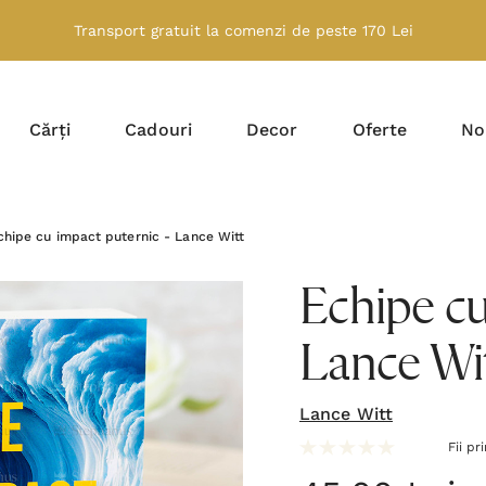
Transport gratuit la comenzi de peste 170 Lei
Cărți
Cadouri
Decor
Oferte
No
chipe cu impact puternic - Lance Witt
Echipe cu
Lance Wi
Lance Witt
Fii pr