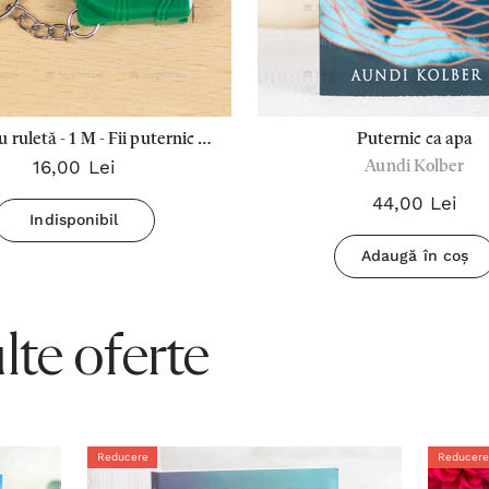
u ruletă - 1 M - Fii puternic și
Puternic ca apa
16,00 Lei
Aundi Kolber
curajos (Verde)
44,00 Lei
Indisponibil
Adaugă în coș
te oferte
Reducere
Reducere