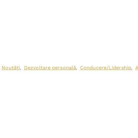
Noutăți
Dezvoltare personală
Conducere/Lidership
A
,
,
,