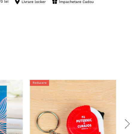
0 lei
Livrare locker
Împachetare Cadou
Reducere