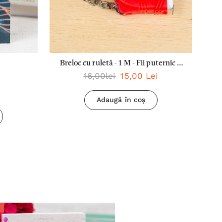
Breloc cu ruletă - 1 M - Fii puternic și
16,00lei
15,00 Lei
curajos (Rosu)
Adaugă în coș