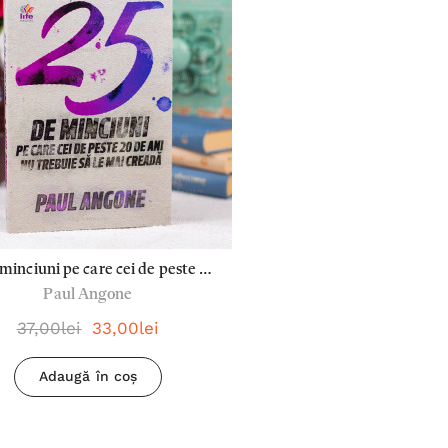
 minciuni pe care cei de peste 20
Paul Angone
ani nu trebuie sa le mai creada
37,00lei
33,00lei
Adaugă în coș