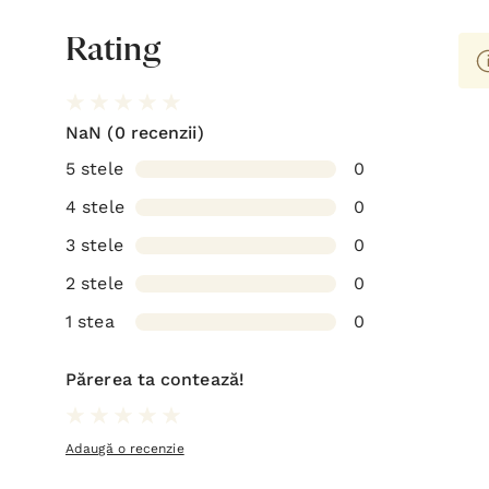
Rating
NaN
(0 recenzii)
5 stele
0
4 stele
0
3 stele
0
2 stele
0
1 stea
0
Părerea ta contează!
Adaugă o recenzie