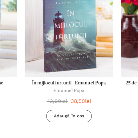
ne
În mijlocul furtunii - Emanuel Popa
25 de
Emanuel Popa
de 
43,00lei
38,50lei
Adaugă în coș