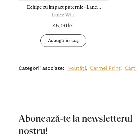
Echipe cu impact puternic - Lance
Lance Witt
Witt
45,00lei
Adaugă în coș
Categorii asociate:
Noutăți
Carmel Print
Cărți
,
,
,
Abonează-te la newsletterul
nostru!