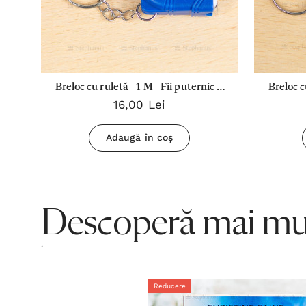
Breloc cu ruletă - 1 M - Fii puternic și
Breloc c
16,00 Lei
curajos (Albastru)
Adaugă în coș
Descoperă mai mul
.
Reducere