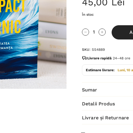
45,00 Lei
În stoc
Grăbește-
A
te!
Cantitate scăzută:
Cantitate Cres
Stocul
SKU:
SS4889
curent
este:
Livrare rapidă
24–48 ore
Estimare livrare:
Luni, 10 
Sumar
Detalii Produs
Livrare și Returnare