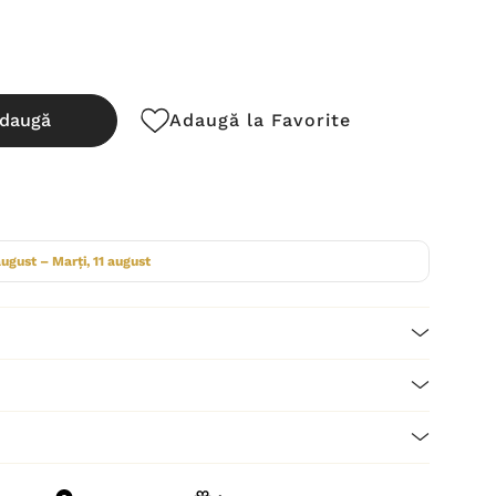
daugă
Adaugă la Favorite
cută:
august – Marți, 11 august