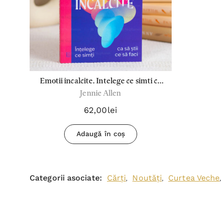
Emotii incalcite. Intelege ce simti ca
Jennie Allen
sa stii ce sa faci - Jennie Allen
62,00lei
Adaugă în coș
Categorii asociate:
Cărți
Noutăți
Curtea Veche
,
,