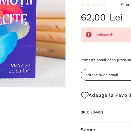
Fii pr
62,00 Lei
Indisponibil
Grăbește-
Primește email când produsul
te!
Stocul
curent
este:
Adaugă la Favor
SKU:
SS4452
Sumar