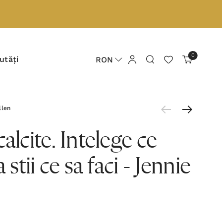
0
utăți
RON
llen
alcite. Intelege ce
 stii ce sa faci - Jennie