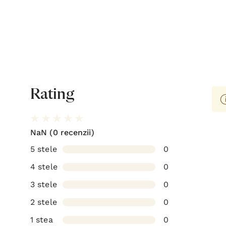
Rating
NaN
(0 recenzii)
5 stele
0
4 stele
0
3 stele
0
2 stele
0
1 stea
0