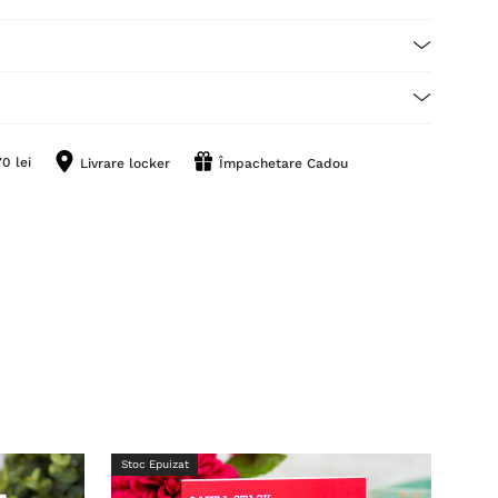
0 lei
Livrare locker
Împachetare Cadou
Stoc Epuizat