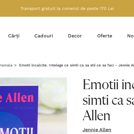
Transport gratuit la comenzi de peste 170 Lei
Cărți
Cadouri
Decor
Oferte
No
rsonala
Emotii incalcite. Intelege ce simti ca sa stii ce sa faci - Jennie A
Emotii inc
simti ca sa
Allen
Jennie Allen