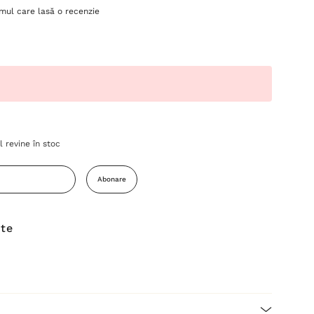
imul care lasă o recenzie
 revine în stoc
Abonare
ite