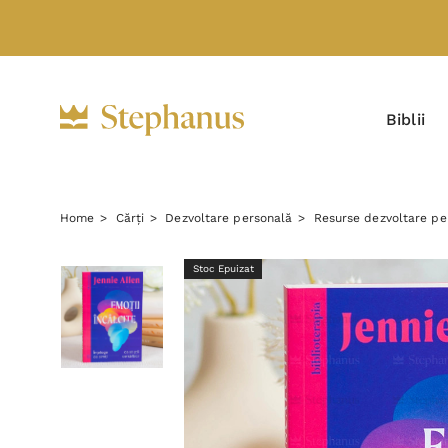
Biblii
Home
Cărți
Dezvoltare personală
Resurse dezvoltare pe
Stoc Epuizat