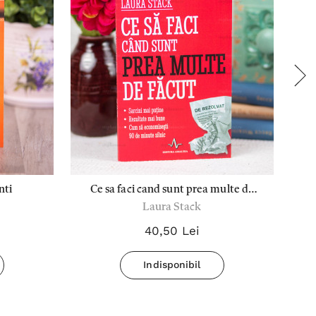
nti
Ce sa faci cand sunt prea multe de
La
Laura Stack
facut
40,50 Lei
Indisponibil