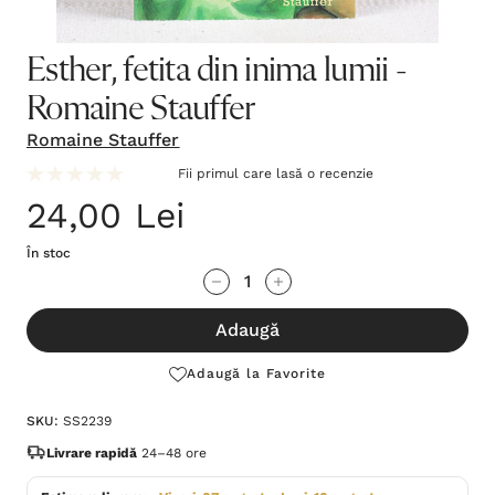
Esther, fetita din inima lumii -
Romaine Stauffer
Romaine Stauffer
Fii primul care lasă o recenzie
24,00 Lei
În stoc
Grăbește-
Cantitate scăzută:
Cantitate Crescută:
te!
Adaugă
Stocul
curent
Adaugă la Favorite
este:
SKU:
SS2239
Livrare rapidă
24–48 ore