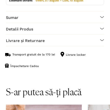
Estimare livrare:
Vineri, 07 august – Luni, 10 august
Sumar
Detalii Produs
Livrare și Returnare
Transport gratuit de la 170 lei
Livrare locker
Împachetare Cadou
S-ar putea să-ți placă