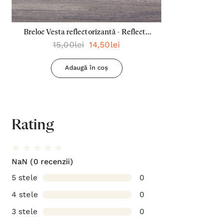
Breloc Vesta reflectorizantă - Reflecta
15,00lei
14,50lei
lumina oriunde mergi
Adaugă în coș
Rating
NaN
(0 recenzii)
5 stele
0
4 stele
0
3 stele
0