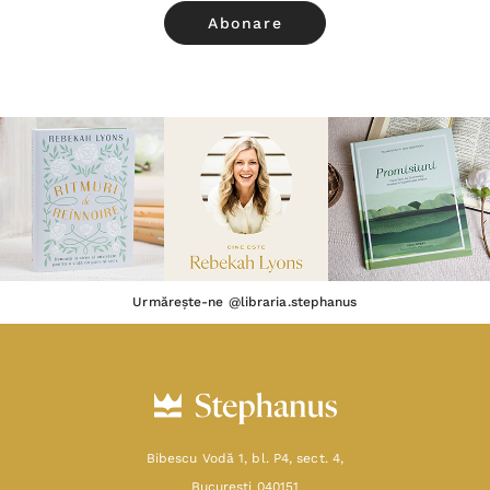
Urmărește-ne @libraria.stephanus
Bibescu Vodă 1, bl. P4, sect. 4,
Bucureşti 040151