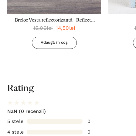
Breloc Vesta reflectorizantă - Reflecta
15,00lei
14,50lei
lumina oriunde mergi
Adaugă în coș
Rating
NaN
(0 recenzii)
5 stele
0
4 stele
0