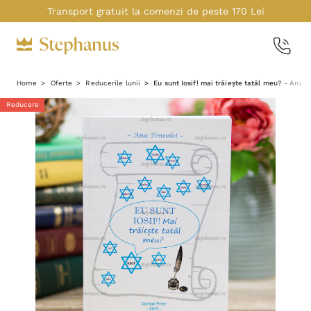
Transport gratuit la comenzi de peste 170 Lei
Home
Oferte
Reducerile lunii
Eu sunt Iosif! mai trăiește tatăl meu? - Ana 
Reducere