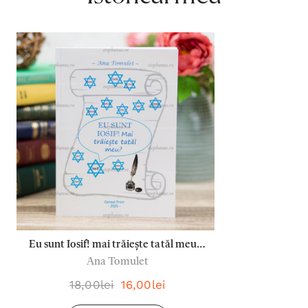
Eu sunt Iosif! mai trăiește tatăl meu? -
Ana Tomulet
Ana Tomulet
18,00lei
16,00lei