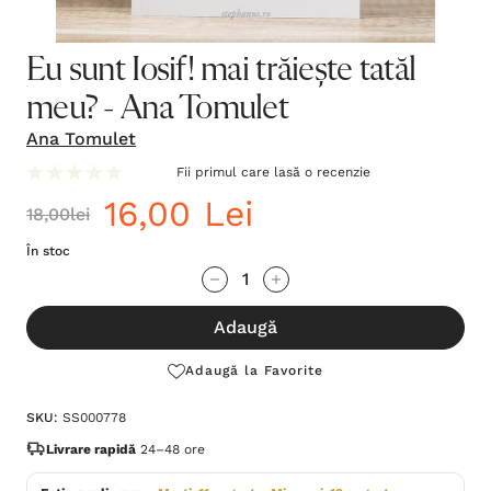
Eu sunt Iosif! mai trăiește tatăl
meu? - Ana Tomulet
Ana Tomulet
Fii primul care lasă o recenzie
16,00 Lei
18,00lei
În stoc
Grăbește-
Cantitate scăzută:
Cantitate Crescută:
te!
Adaugă
Stocul
curent
Adaugă la Favorite
este:
SKU:
SS000778
Livrare rapidă
24–48 ore