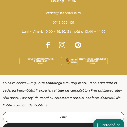
Bucureşti 040151
office@stephanus.ro
0748 065 431
Luni - Vineri: 10:00 - 18:30, Sâmbăta: 10:00 - 14:00
SHOP
Folosim cookie-uri (și alte tehnologii similare) pentru a colecta date în
vederea îmbunătățirii experienței tale de cumpărături.
Prin utilizarea site-
RESURSE
ului nostru, sunteți de acord cu colectarea datelor conform descrierii din
Politica de confidențialitate
.
AJUTOR
Setări