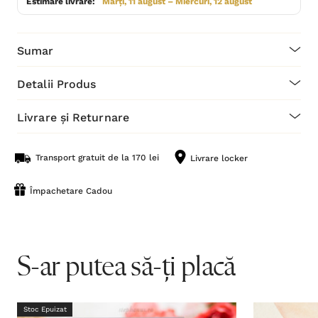
Estimare livrare:
Marți, 11 august – Miercuri, 12 august
Sumar
Detalii Produs
Livrare și Returnare
Transport gratuit de la 170 lei
Livrare locker
Împachetare Cadou
S-ar putea să-ți placă
Stoc Epuizat