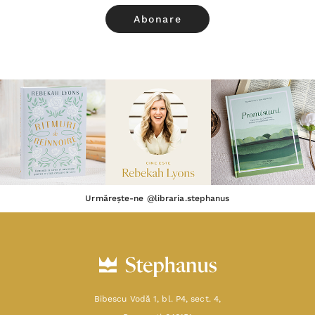
Urmărește-ne @libraria.stephanus
Bibescu Vodă 1, bl. P4, sect. 4,