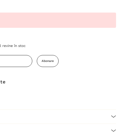
 revine în stoc
Abonare
ite