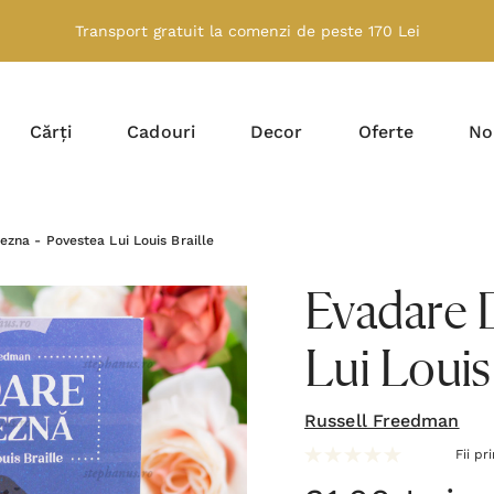
Transport gratuit la comenzi de peste 170 Lei
Cărți
Cadouri
Decor
Oferte
No
ezna - Povestea Lui Louis Braille
Evadare 
Lui Louis 
Russell Freedman
Fii pr