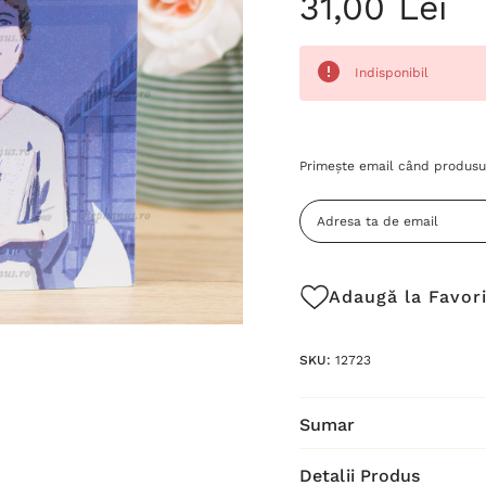
31,00 Lei
Indisponibil
Grăbește-
Primește email când produsul
te!
Stocul
curent
este:
Adaugă la Favor
SKU:
12723
Sumar
Detalii Produs