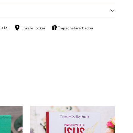
0 lei
Livrare locker
Împachetare Cadou