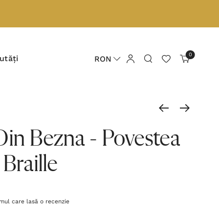
0
utăți
RON
Din Bezna - Povestea
Braille
imul care lasă o recenzie