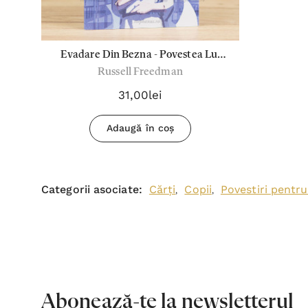
Evadare Din Bezna - Povestea Lui
Russell Freedman
Louis Braille
31,00lei
Adaugă în coș
Categorii asociate:
Cărți
Copii
Povestiri pentru
,
,
Abonează-te la newsletterul