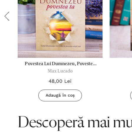
ata
Povestea Lui Dumnezeu, Povestea
Max Lucado
Ta
48,00 Lei
Adaugă în coș
Descoperă mai mul
.