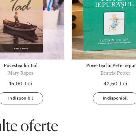
Povestea lui Tad
Povestea lui Peter iepu
Mary Ropes
Beatrix Potter
15,00 Lei
42,50 Lei
Indisponibil
Indisponibil
te oferte