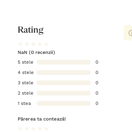
Rating
NaN
(0 recenzii)
5 stele
0
4 stele
0
3 stele
0
2 stele
0
1 stea
0
Părerea ta contează!