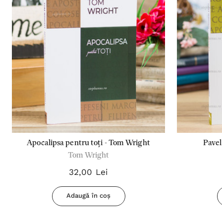
Apocalipsa pentru toți - Tom Wright
Pavel
Tom Wright
32,00 Lei
Adaugă în coș