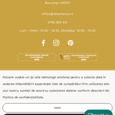
Bucureşti 040151
office@stephanus.ro
0748 065 431
Luni - Vineri: 10:00 - 18:30, Sâmbăta: 10:00 - 14:00
SHOP
Folosim cookie-uri (și alte tehnologii similare) pentru a colecta date în
vederea îmbunătățirii experienței tale de cumpărături.
Prin utilizarea site-
RESURSE
ului nostru, sunteți de acord cu colectarea datelor conform descrierii din
Politica de confidențialitate
.
AJUTOR
Setări