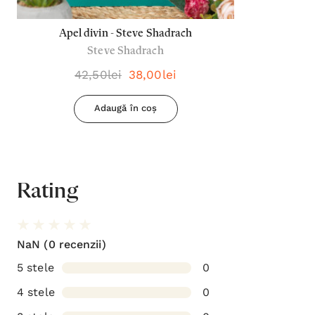
Apel divin - Steve Shadrach
Steve Shadrach
42,50lei
38,00lei
Adaugă în coș
Rating
NaN
(0 recenzii)
5 stele
0
4 stele
0