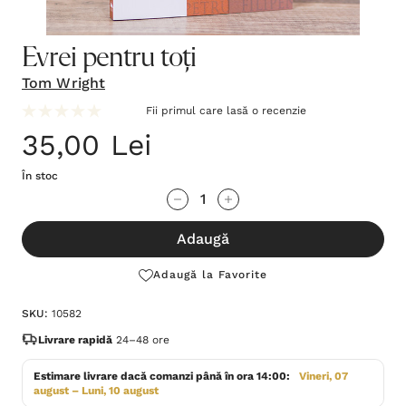
Evrei pentru toți
Tom Wright
Fii primul care lasă o recenzie
35,00 Lei
În stoc
Grăbește-
Cantitate scăzută:
Cantitate Crescută:
te!
Adaugă
Stocul
curent
Adaugă la Favorite
este:
SKU:
10582
Livrare rapidă
24–48 ore
Estimare livrare dacă comanzi până în ora 14:00:
Vineri, 07
august – Luni, 10 august