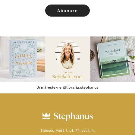
Urmărește-ne @libraria.stephanus
Bibescu Vodă 1, bl. P4, sect. 4,