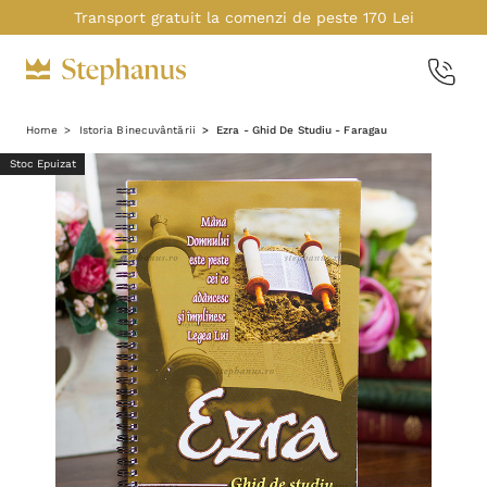
Transport gratuit la comenzi de peste 170 Lei
Home
Istoria Binecuvântării
Ezra - Ghid De Studiu - Faragau
Stoc Epuizat