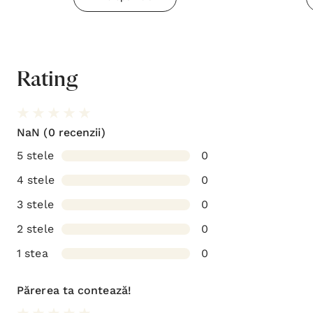
Rating
NaN
(0 recenzii)
5 stele
0
4 stele
0
3 stele
0
2 stele
0
1 stea
0
Părerea ta contează!