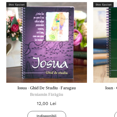
Stoc Epuizat
Stoc Epuizat
Iosua - Ghid De Studiu - Faragau
Ioan -
Beniamin Fărăgău
12,00 Lei
Indisponibil