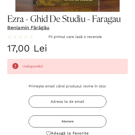
Ezra - Ghid De Studiu - Faragau
Beniamin Fărăgău
Fii primul care lasă o recenzie
17,00 Lei
Indisponibil
Grăbește-
Primește email când produsul revine în stoc
te!
Stocul
curent
este:
Abonare
Adaugă la Favorite