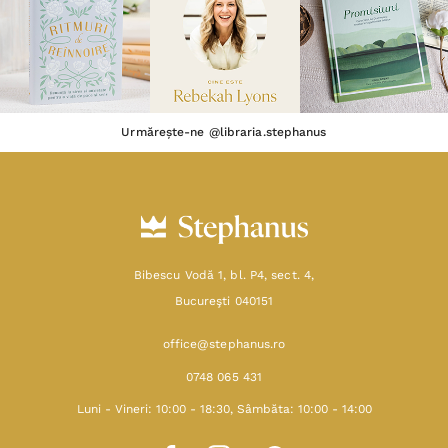
Urmărește-ne @libraria.stephanus
Bibescu Vodă 1, bl. P4, sect. 4,
Bucureşti 040151
office@stephanus.ro
0748 065 431
Luni - Vineri: 10:00 - 18:30, Sâmbăta: 10:00 - 14:00