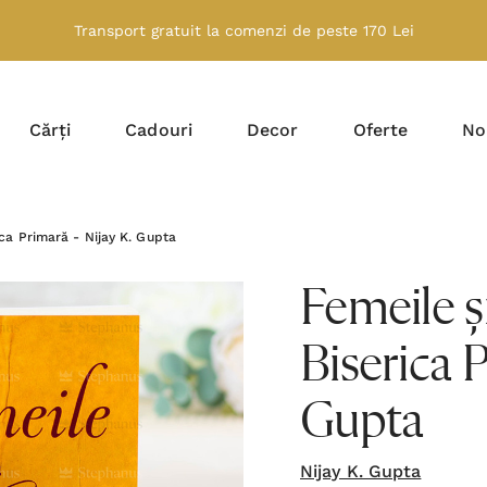
Transport gratuit la comenzi de peste 170 Lei
Cărți
Cadouri
Decor
Oferte
No
rica Primară - Nijay K. Gupta
Femeile și
Biserica P
Gupta
Nijay K. Gupta