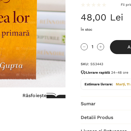
Fii pr
48,00 Lei
În stoc
Grăbește-
A
te!
Cantitate scăzută:
Cantitate Cres
Stocul
SKU:
SS3443
curent
este:
Livrare rapidă
24–48 ore
Estimare livrare:
Marți, 11
Răsfoiește
Sumar
Detalii Produs