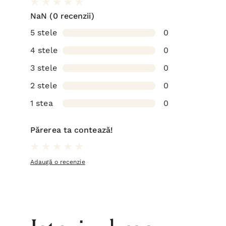
NaN
(0 recenzii)
5 stele
0
4 stele
0
3 stele
0
2 stele
0
1 stea
0
Părerea ta contează!
Adaugă o recenzie