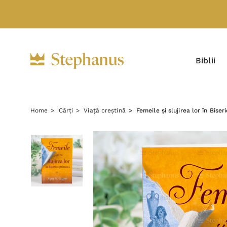
Biblii
Home
Cărți
Viață creștină
Femeile și slujirea lor în Bise