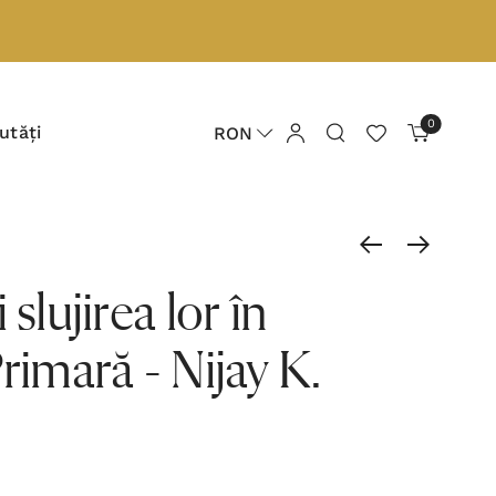
0
utăți
RON
 slujirea lor în
rimară - Nijay K.