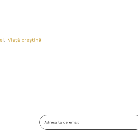
ei
Viață creștină
,
Adresa
Email