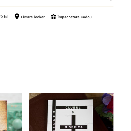
0 lei
Livrare locker
Împachetare Cadou