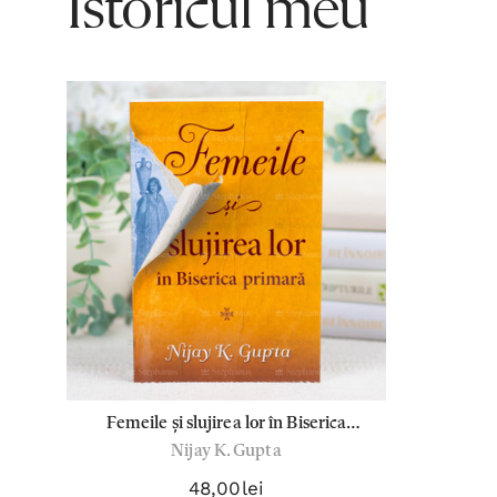
Istoricul meu
Femeile și slujirea lor în Biserica
Nijay K. Gupta
Primară - Nijay K. Gupta
48,00lei