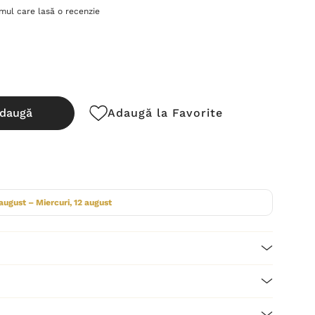
imul care lasă o recenzie
daugă
Adaugă la Favorite
cută:
 august – Miercuri, 12 august