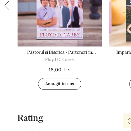
Păstorul și Biserica - Parteneri în
Împărăț
Floyd D. Carey
lucrare
16,00 Lei
Adaugă în coș
Rating