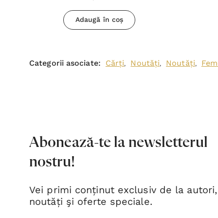
Adaugă în coș
Categorii asociate:
Cărți
Noutăți
Noutăți
Fem
,
,
,
Abonează-te la newsletterul
nostru!
Vei primi conținut exclusiv de la autori,
noutăți şi oferte speciale.