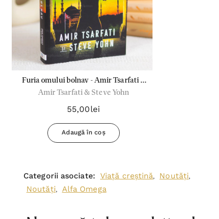
Furia omului bolnav - Amir Tsarfati și
Amir Tsarfati & Steve Yohn
Steve Yohn
55,00lei
Adaugă în coș
Categorii asociate:
Viață creștină
Noutăți
,
,
Noutăți
Alfa Omega
,