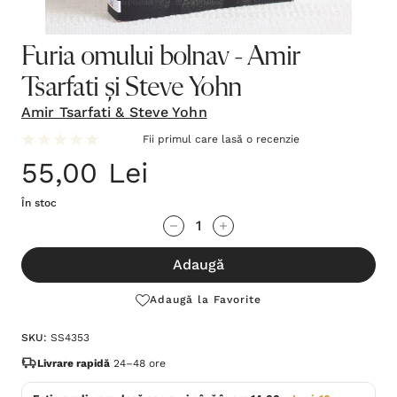
Furia omului bolnav - Amir
Tsarfati și Steve Yohn
Amir Tsarfati & Steve Yohn
Fii primul care lasă o recenzie
55,00 Lei
În stoc
Grăbește-
Cantitate scăzută:
Cantitate Crescută:
te!
Adaugă
Stocul
curent
Adaugă la Favorite
este:
SKU:
SS4353
Livrare rapidă
24–48 ore