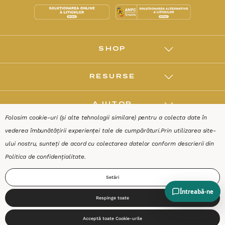
SHOP
RESURSE
AJUTOR
Folosim cookie-uri (și alte tehnologii similare) pentru a colecta date în
vederea îmbunătățirii experienței tale de cumpărături.
Prin utilizarea site-
DESPRE
ului nostru, sunteți de acord cu colectarea datelor conform descrierii din
Politica de confidențialitate
.
Termeni & Condiții
Confidențialitate
Date de identificare
Setări
Respinge toate
0
Acceptă toate Cookie-urile