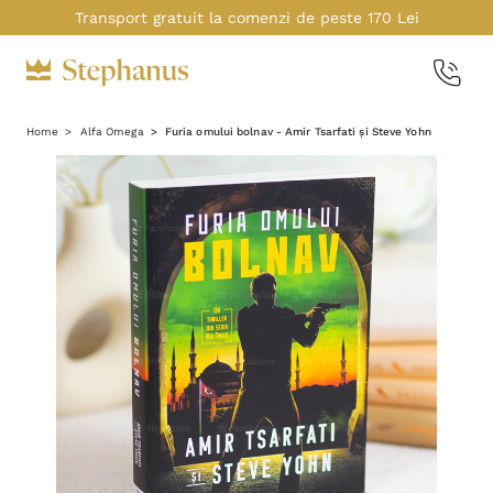
Transport gratuit la comenzi de peste 170 Lei
Home
Alfa Omega
Furia omului bolnav - Amir Tsarfati și Steve Yohn