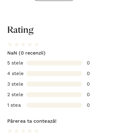
Rating
NaN
(0 recenzii)
5 stele
0
4 stele
0
3 stele
0
2 stele
0
1 stea
0
Părerea ta contează!