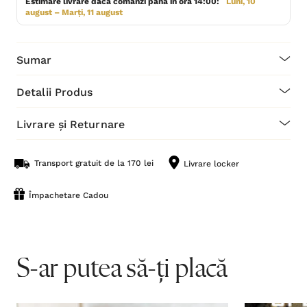
Estimare livrare dacă comanzi până în ora 14:00:
Luni, 10
august – Marți, 11 august
Sumar
Detalii Produs
Livrare și Returnare
Transport gratuit de la 170 lei
Livrare locker
Împachetare Cadou
S-ar putea să-ți placă