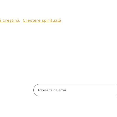
ă creștină
Creștere spirituală
,
Adresa
Email