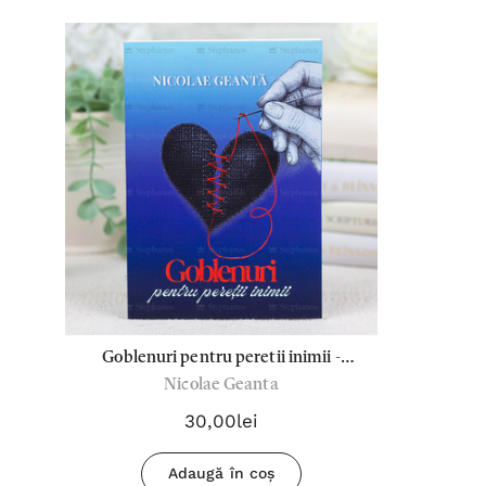
Goblenuri pentru peretii inimii -
Nicolae Geanta
Nicolae Geanta
30,00lei
Adaugă în coș