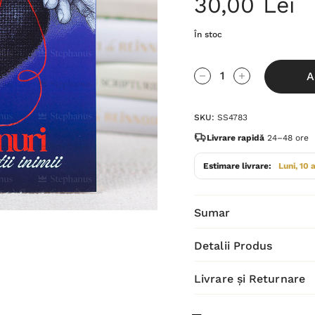
30,00 Lei
În stoc
Grăbește-
A
te!
Cantitate scăzută:
Cantitate Cres
Stocul
SKU:
SS4783
curent
este:
Livrare rapidă
24–48 ore
Estimare livrare:
Luni, 10 
Sumar
Detalii Produs
Livrare și Returnare