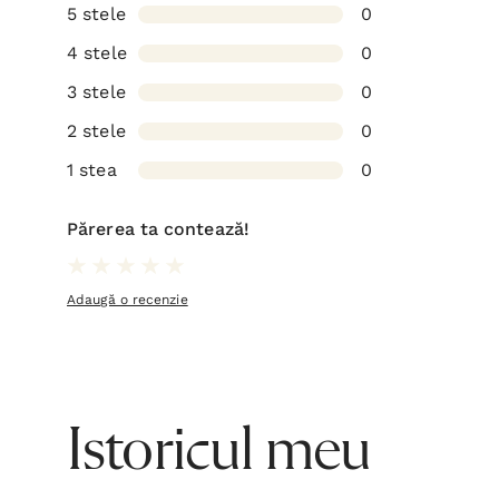
5 stele
0
4 stele
0
3 stele
0
2 stele
0
1 stea
0
Părerea ta contează!
Adaugă o recenzie
Istoricul meu