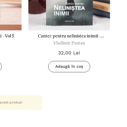
 - Vol 5
Cantec pentru nelinistea inimii -
Vladimir Pustan
Vladimir Pustan
32,00 Lei
Adaugă în coș
 acest produs!