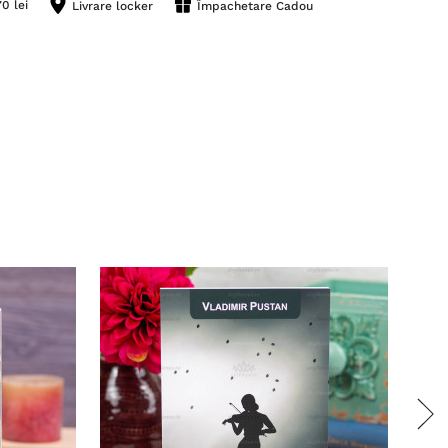
0 lei
Livrare locker
Împachetare Cadou
Stoc 