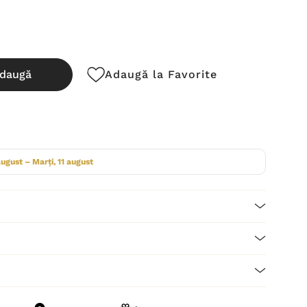
daugă
Adaugă la Favorite
cută:
august – Marți, 11 august