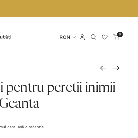
0
utăți
RON
 pentru peretii inimii
 Geanta
imul care lasă o recenzie