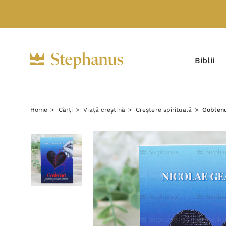
Biblii
Home
Cărți
Viață creștină
Creștere spirituală
Goblenu