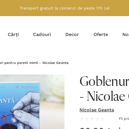
Transport gratuit la comenzi de peste 170 Lei
Cărți
Cadouri
Decor
Oferte
No
ri pentru peretii inimii - Nicolae Geanta
Goblenuri
- Nicolae
Nicolae Geanta
Fii pr