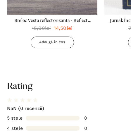
Breloc Vesta reflectorizantă - Reflecta
Jurnal: În
15,00lei
14,50lei
7
lumina oriunde mergi
Adaugă în coș
Rating
NaN
(0 recenzii)
5 stele
0
4 stele
0