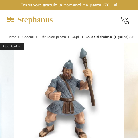
Transport gratuit la comenzi de peste 170 Lei
Home
Cadouri
Dăruiește pentru
Copii
Goliat Războincul (Figurina) 8313
Stoc Epuizat