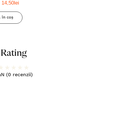
14,50lei
 în coș
Rating
aN
(0 recenzii)