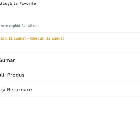
daugă la Favorite
vrare rapidă
24–48 ore
arți, 11 august – Miercuri, 12 august
Sumar
lii Produs
 și Returnare