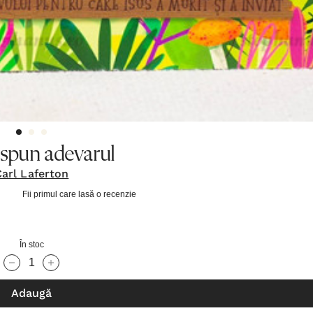
e spun adevarul
Carl Laferton
Fii primul care lasă o recenzie
În stoc
Cantitate scăzută:
Cantitate Crescută:
Adaugă