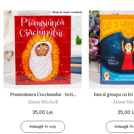
Skip to main content
Promisiunea Craciunului - Seria
Isus si groapa cu lei
Alison Mitchell
Alison Mit
Povesti care spun adevarul
care spun a
35,00 Lei
35,00 L
Adaugă în coș
Adaugă în