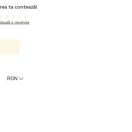
rea ta contează!
daugă o recenzie
oricul meu
RON