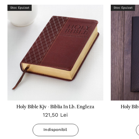
Stoc Epuizat
Stoc Epuizat
Holy Bible Kjv - Biblia In Lb. Engleza
Holy Bibl
121,50 Lei
Indisponibil