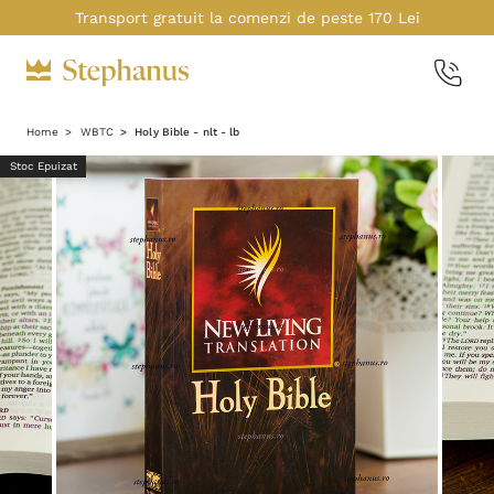
Transport gratuit la comenzi de peste 170 Lei
Home
WBTC
Holy Bible - nlt - lb
Stoc Epuizat