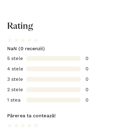
Rating
NaN
(0 recenzii)
5 stele
0
4 stele
0
3 stele
0
2 stele
0
1 stea
0
Părerea ta contează!