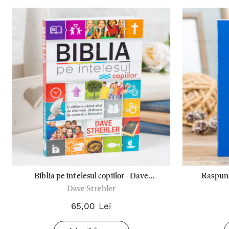
Biblia pe intelesul copiilor - Dave
Raspuns
Dave Strehler
Strehler
Copiilo
Raspunsur
65,00 Lei