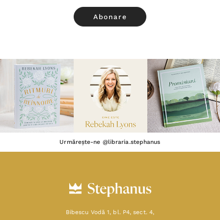
Urmărește-ne @libraria.stephanus
Bibescu Vodă 1, bl. P4, sect. 4,