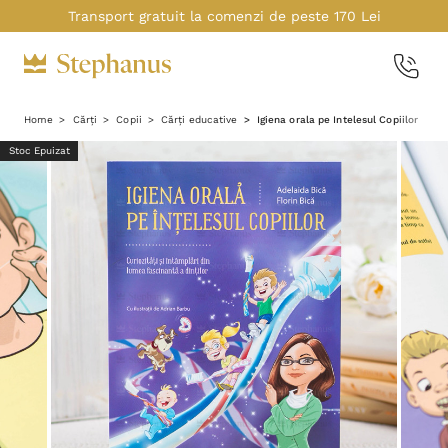
Transport gratuit la comenzi de peste 170 Lei
Home
Cărți
Copii
Cărți educative
Igiena orala pe Intelesul Copiilor
Stoc Epuizat