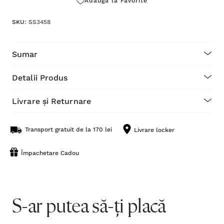
Adaugă la Favorite
SKU:
SS3458
Sumar
Detalii Produs
Livrare și Returnare
Transport gratuit de la 170 lei
Livrare locker
Împachetare Cadou
S-ar putea să-ți placă