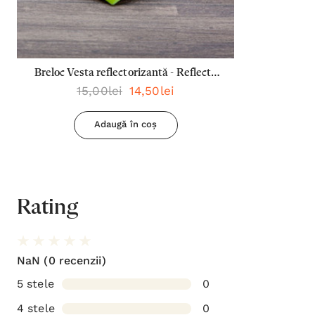
Breloc Vesta reflectorizantă - Reflecta
15,00lei
14,50lei
lumina oriunde mergi
Adaugă în coș
Rating
NaN
(0 recenzii)
5 stele
0
4 stele
0