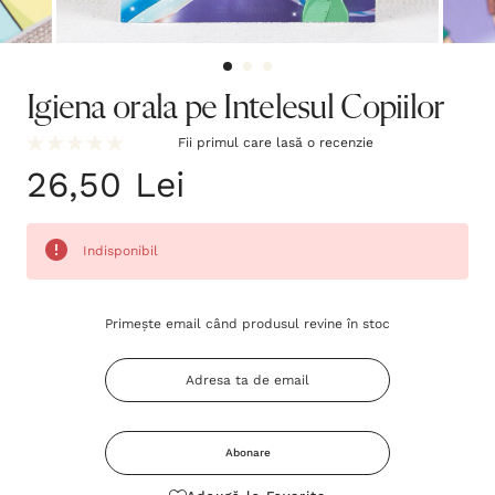
Igiena orala pe Intelesul Copiilor
Fii primul care lasă o recenzie
26,50 Lei
Indisponibil
Grăbește-
Primește email când produsul revine în stoc
te!
Stocul
curent
este:
Abonare