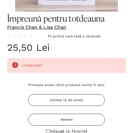
Împreună pentru totdeauna
Francis Chan & Lisa Chan
Fii primul care lasă o recenzie
25,50 Lei
Indisponibil
Grăbește-
Primește email când produsul revine în stoc
te!
Stocul
curent
este:
Abonare
Adaugă la Favorite