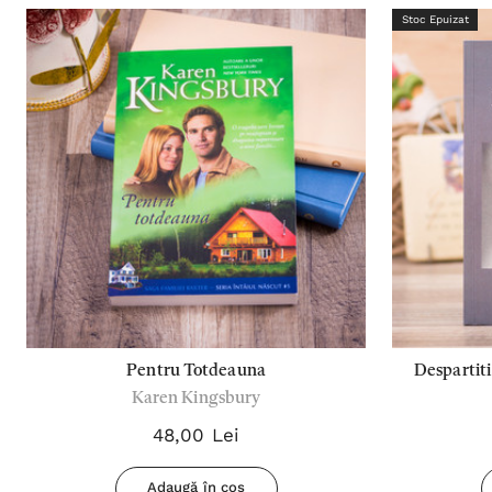
Stoc Epuizat
Pentru Totdeauna
Despartiti
Karen Kingsbury
48,00 Lei
Adaugă în coș