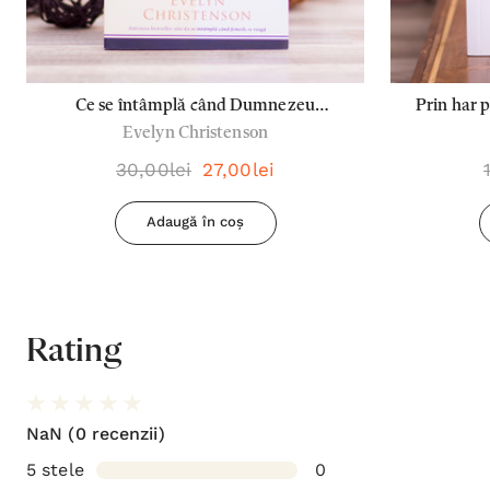
Ce se întâmplă când Dumnezeu
Prin har 
Evelyn Christenson
răspunde la rugăciune
30,00lei
27,00lei
Adaugă în coș
Rating
NaN
(0 recenzii)
5 stele
0