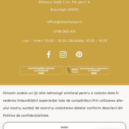
Bibescu Vodă 1, bl. P4, sect. 4,
Bucureşti 040151
office@stephanus.ro
0748 065 431
Luni - Vineri: 10:00 - 18:30, Sâmbăta: 10:00 - 14:00
SHOP
Folosim cookie-uri (și alte tehnologii similare) pentru a colecta date în
vederea îmbunătățirii experienței tale de cumpărături.
Prin utilizarea site-
RESURSE
ului nostru, sunteți de acord cu colectarea datelor conform descrierii din
Politica de confidențialitate
.
AJUTOR
Setări